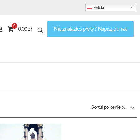
Polski
0
Nie znalazłeś płyty? Napisz do nas
0.00 zł