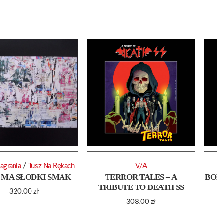
/
agrania
Tusz Na Rękach
V/A
 MA SŁODKI SMAK
TERROR TALES – A
BO
TRIBUTE TO DEATH SS
320.00
zł
308.00
zł