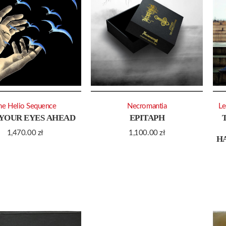
he Helio Sequence
Necromantia
Le
YOUR EYES AHEAD
EPITAPH
1,470.00
zł
1,100.00
zł
H