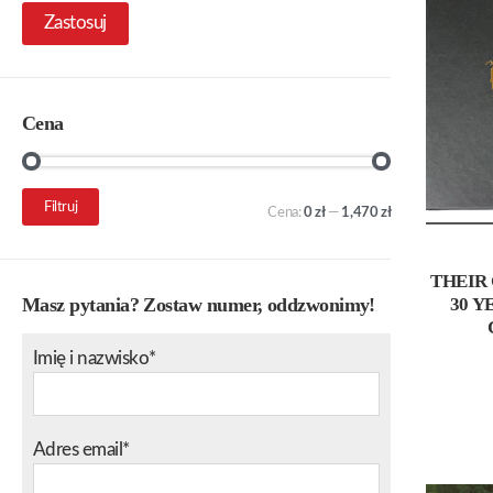
Zastosuj
Cena
Cena
Cena
Filtruj
Cena:
0 zł
—
1,470 zł
min.
maks.
THEIR 
30 Y
Masz pytania? Zostaw numer, oddzwonimy!
Imię i nazwisko*
Adres email*