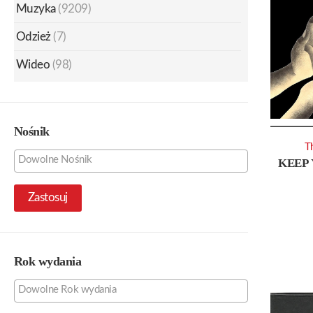
Muzyka
(9209)
Odzież
(7)
Wideo
(98)
Nośnik
T
KEEP 
Zastosuj
Rok wydania