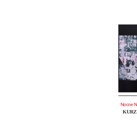
Nocne N
KURZ