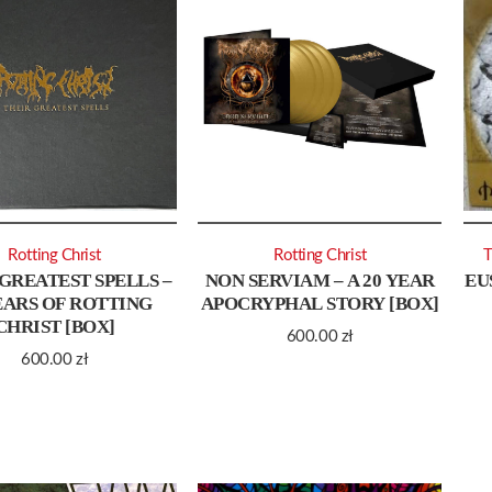
Rotting Christ
Rotting Christ
T
GREATEST SPELLS –
NON SERVIAM – A 20 YEAR
EU
EARS OF ROTTING
APOCRYPHAL STORY [BOX]
CHRIST [BOX]
600.00
zł
600.00
zł