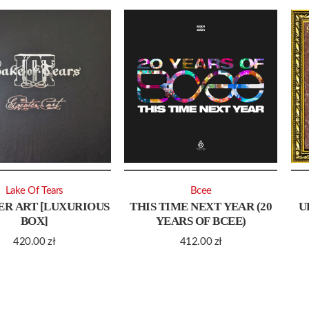
Lake Of Tears
Bcee
ER ART [LUXURIOUS
THIS TIME NEXT YEAR (20
U
BOX]
YEARS OF BCEE)
420.00
zł
412.00
zł