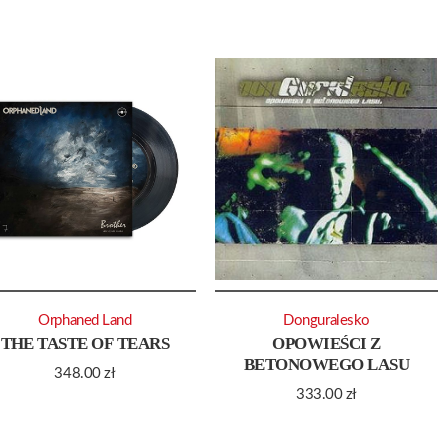
Orphaned Land
Donguralesko
THE TASTE OF TEARS
OPOWIEŚCI Z
BETONOWEGO LASU
348.00
zł
333.00
zł