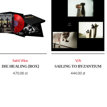
Saint Vitus
V/A
DIE HEALING [BOX]
SAILING TO BYZANTIUM
470.00
zł
444.00
zł