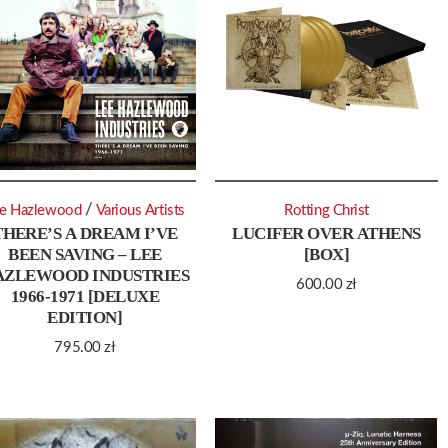
/
e Hazlewood
Various Artists
Rotting Christ
THERE’S A DREAM I’VE
LUCIFER OVER ATHENS
BEEN SAVING – LEE
[BOX]
AZLEWOOD INDUSTRIES
600.00
zł
1966-1971 [DELUXE
EDITION]
795.00
zł