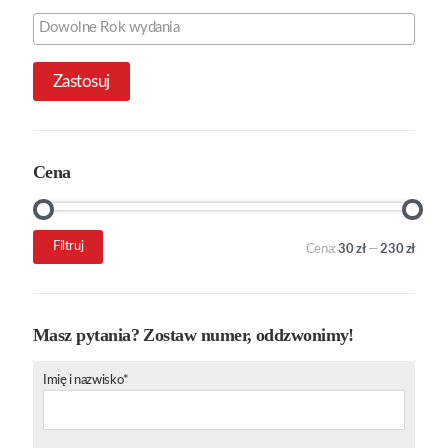
Zastosuj
Cena
Cena
Cena
Filtruj
Cena:
30 zł
—
230 zł
min.
maks.
Masz pytania? Zostaw numer, oddzwonimy!
Imię i nazwisko*