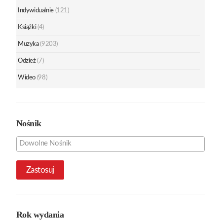
Indywidualnie
(121)
Książki
(4)
Muzyka
(9203)
Odzież
(7)
Wideo
(98)
Nośnik
Zastosuj
Rok wydania