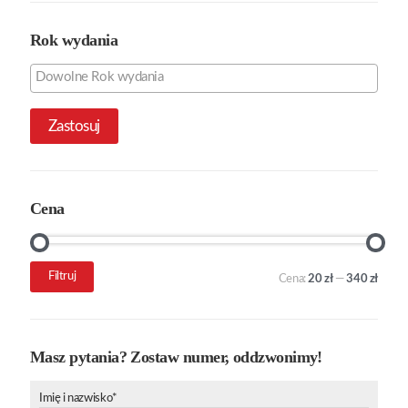
Rok wydania
Zastosuj
Cena
Cena
Cena
Filtruj
Cena:
20 zł
—
340 zł
min.
maks.
Masz pytania? Zostaw numer, oddzwonimy!
Imię i nazwisko*