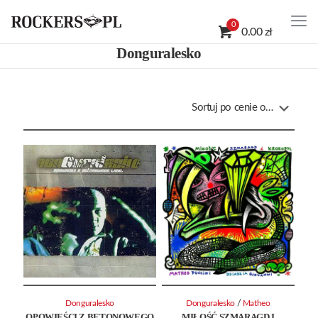
0
0.00 zł
Donguralesko
/
Donguralesko
Donguralesko
Matheo
OPOWIEŚCI Z BETONOWEGO
MIŁOŚĆ SZMARAGD I