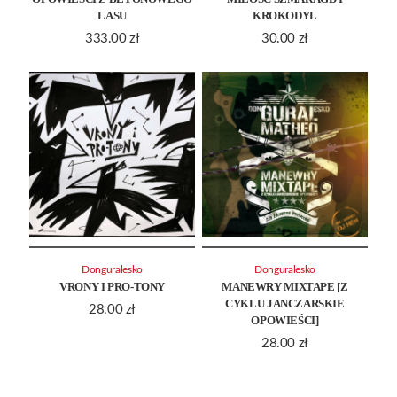
LASU
KROKODYL
333.00
zł
30.00
zł
Donguralesko
Donguralesko
VRONY I PRO-TONY
MANEWRY MIXTAPE [Z
CYKLU JANCZARSKIE
28.00
zł
OPOWIEŚCI]
28.00
zł