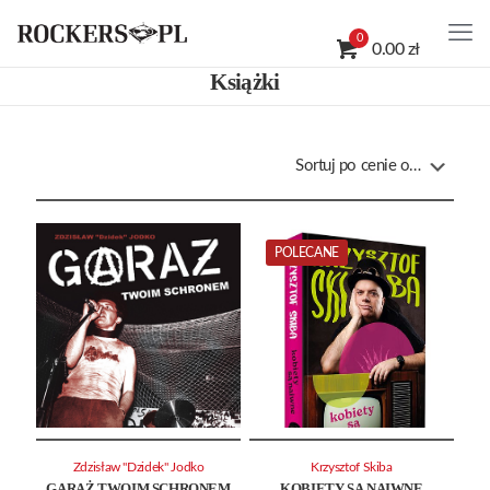
0
0.00 zł
Książki
POLECANE
Zdzisław "Dzidek" Jodko
Krzysztof Skiba
GARAŻ TWOIM SCHRONEM
KOBIETY SĄ NAIWNE