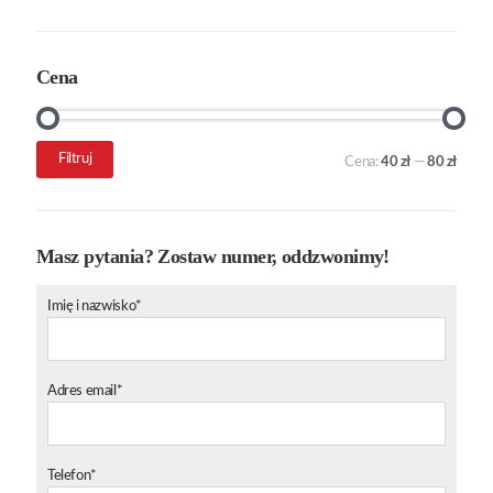
Cena
Cena
Cena
Filtruj
Cena:
40 zł
—
80 zł
min.
maks.
Masz pytania? Zostaw numer, oddzwonimy!
Imię i nazwisko*
Adres email*
Telefon*