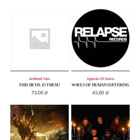
Antlered Man
Agenda Of Swine
THIS DEVIL IS THEM !
WAVES OF HUMAN SUFFERING
73.00
zł
45.00
zł