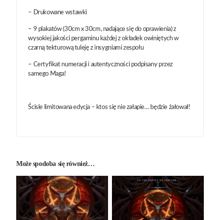
– Drukowane wstawki
– 9 plakatów (30cm x 30cm, nadające się do oprawienia) z
wysokiej jakości pergaminu każdej z okładek owiniętych w
czarną tekturową tuleję z insygniami zespołu
– Certyfikat numeracji i autentyczności podpisany przez
samego Maga!
Ścisle limitowana edycja – ktos się nie załapie… będzie żałował!
Może spodoba się również…