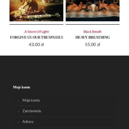
A Storm Of Light
Black Breath
FORGIVE US OUR TRESPASSES
HEAVY BREATHING
43.00
zł
55.00
zł
Moje konto
Moje konto
Zamówienia
Adresy