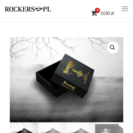
0
0.00 zł