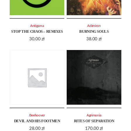
Antigama
Adimiron
STOP THE CHAOS – REMIXES
BURNING SOULS
30.00
zł
38.00
zł
Beehoover
Agrimonia
DEVIL AND HIS FOOTMEN
RITES OF SEPARATION
28.00
zł
170.00
zł