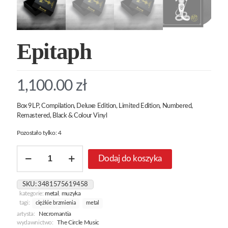
Epitaph
1,100.00
zł
Box 9LP, Compilation, Deluxe Edition, Limited Edition, Numbered,
Remastered, Black & Colour Vinyl
Pozostało tylko: 4
ilość
Dodaj do koszyka
Epitaph
SKU:
3481575619458
kategorie:
metal
,
muzyka
tagi:
ciężkie brzmienia
metal
artysta:
Necromantia
wydawnictwo:
The Circle Music