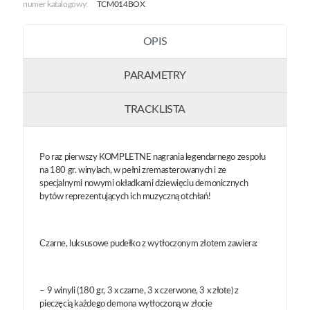
numer katalogowy:
TCM014BOX
OPIS
PARAMETRY
TRACKLISTA
Po raz pierwszy KOMPLETNE nagrania legendarnego zespołu
na 180 gr. winylach, w pełni zremasterowanych i ze
specjalnymi nowymi okładkami dziewięciu demonicznych
bytów reprezentujących ich muzyczną otchłań!
Czarne, luksusowe pudełko z wytłoczonym złotem zawiera:
– 9 winyli (180 gr, 3 x czarne, 3 x czerwone, 3 x złote) z
pieczęcią każdego demona wytłoczoną w złocie