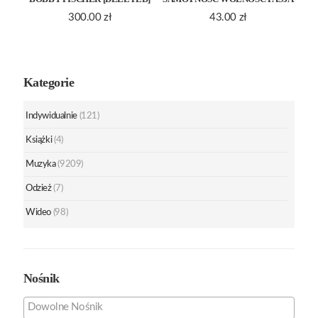
300.00
zł
43.00
zł
Kategorie
Indywidualnie
(121)
Książki
(4)
Muzyka
(9209)
Odzież
(7)
Wideo
(98)
Nośnik