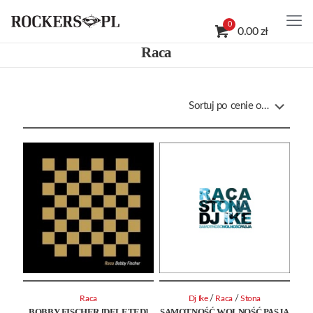
0
0.00 zł
Raca
/
/
Raca
Dj Ike
Raca
Stona
BOBBY FISCHER [DELETED]
SAMOTNOŚĆ WOLNOŚĆ PASJA