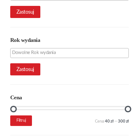
Zastosuj
Rok wydania
Zastosuj
Cena
Cena
Cena
Filtruj
Cena:
40 zł
—
300 zł
min.
maks.