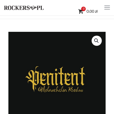
0
0.00 zł