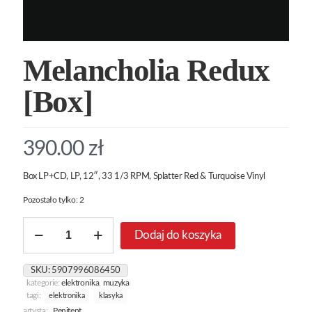
Melancholia Redux
[Box]
390.00
zł
Box LP+CD, LP, 12″, 33 1/3 RPM, Splatter Red & Turquoise Vinyl
Pozostało tylko: 2
ilość
Dodaj do koszyka
Melancholia
Redux
[Box]
SKU:
5907996086450
kategorie:
elektronika
,
muzyka
tagi:
elektronika
klasyka
artysta:
Penitent