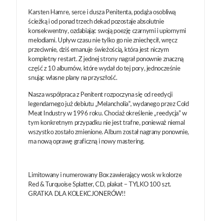
Karsten Hamre, serce i dusza Penitenta, podąża osobliwą
ścieżką i od ponad trzech dekad pozostaje absolutnie
konsekwentny, ozdabiając swoją poezję czarnymi i upiornymi
melodiami. Upływ czasu nie tylko go nie zniechęcił, wręcz
przeciwnie, dziś emanuje świeżością, która jest niczym
kompletny restart. Z jednej strony nagrał ponownie znaczną
część z 10 albumów, które wydał do tej pory, jednocześnie
snując własne plany na przyszłość.
Nasza współpraca z Penitent rozpoczyna się od reedycji
legendarnego już debiutu „Melancholia”, wydanego przez Cold
Meat Industry w 1996 roku. Chociaż określenie „reedycja” w
tym konkretnym przypadku nie jest trafne, ponieważ niemal
wszystko zostało zmienione. Album został nagrany ponownie,
ma nową oprawę graficzną i nowy mastering.
Limitowany i numerowany Box zawierający wosk w kolorze
Red & Turquoise Splatter, CD, plakat – TYLKO 100 szt.
GRATKA DLA KOLEKCJONERÓW!!