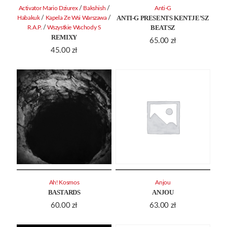
/
/
Activator Mario Dziurex
Bakshish
Anti-G
ANTI-G PRESENTS KENTJE’SZ
/
/
Habakuk
Kapela Ze Wsi Warszawa
BEATSZ
/
R.A.P.
Wszystkie Wschody S
REMIXY
65.00
zł
45.00
zł
Ah! Kosmos
Anjou
BASTARDS
ANJOU
60.00
zł
63.00
zł