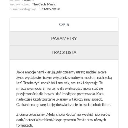
wydawnictwo:
The Circle Music
numer katalogowy:
TCM057BOX
OPIS
PARAMETRY
TRACKLISTA
Jakie emocje nami kierują, gdy czujemy utratę nadziei, a całe
życie wydaje się niczym więcej niż smutnym mostem nad rzeką
łez? Trzeba żyć, znosić ból i smutek, smutek i depresję. Te
mroczne emocje, śmiertelne dla większości, mogą stać się
przyjemnością dla innych i dać im siłę do przetrwania. Kara
nadejdzie i każdy zostanie ukarany w taki czy inny sposób.
Czekanie na tę karę lub jej doświadczanie to bycie pokutnikiem.
Z dumą ogłaszamy „Melancholia Redux” norweskich pionierów
dark/industrial/ambient/eksperymentu Penitent w różnych
formatach.