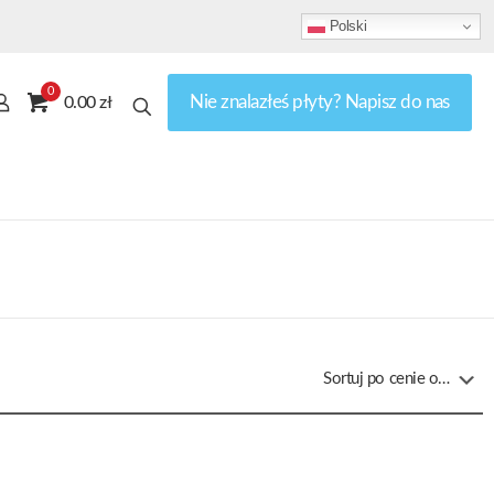
Polski
0
Nie znalazłeś płyty? Napisz do nas
0.00 zł