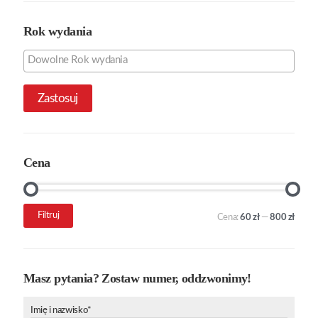
Rok wydania
Zastosuj
Cena
Cena
Cena
Filtruj
Cena:
60 zł
—
800 zł
min.
maks.
Masz pytania? Zostaw numer, oddzwonimy!
Imię i nazwisko*