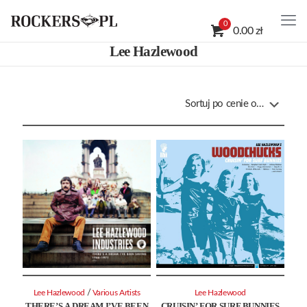
0
0.00 zł
Lee Hazlewood
/
Lee Hazlewood
Various Artists
Lee Hazlewood
THERE’S A DREAM I’VE BEEN
CRUISIN’ FOR SURF BUNNIES