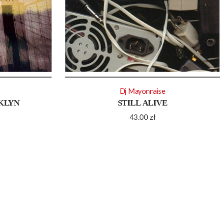
Dj Mayonnaise
KLYN
STILL ALIVE
43.00
zł