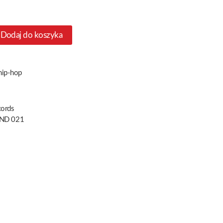
Dodaj do koszyka
 hip-hop
cords
ND 021