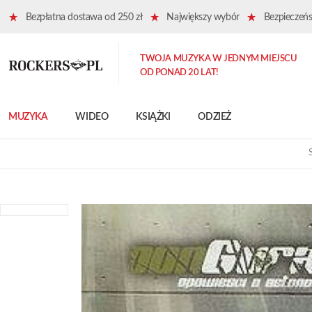
Bezpłatna dostawa od 250 zł
Największy wybór
Bezpieczeńst
TWOJA MUZYKA W JEDNYM MIEJSCU
OD PONAD 20 LAT!
MUZYKA
WIDEO
KSIĄŻKI
ODZIEŻ