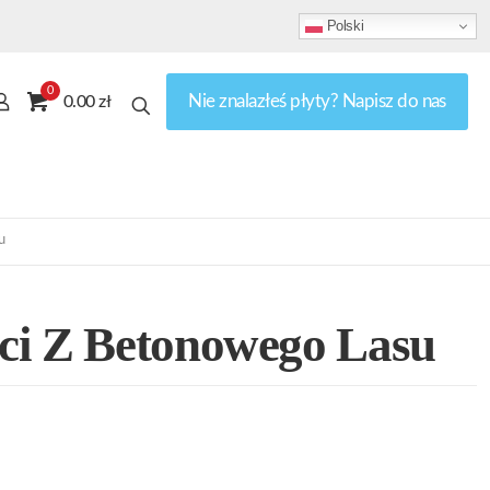
Polski
0
Nie znalazłeś płyty? Napisz do nas
0.00 zł
u
ci Z Betonowego Lasu