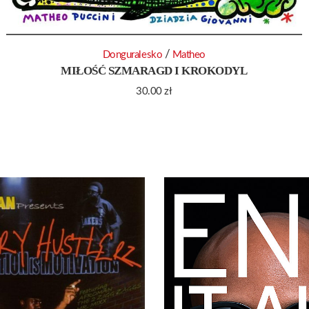
/
Donguralesko
Matheo
MIŁOŚĆ SZMARAGD I KROKODYL
30.00
zł