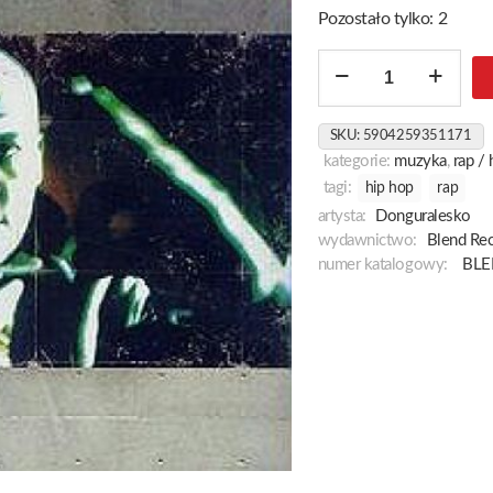
Pozostało tylko: 2
ilość
Opowieści
Z
SKU:
5904259351171
Betonowego
kategorie:
muzyka
,
rap /
Lasu
tagi:
hip hop
rap
artysta:
Donguralesko
wydawnictwo:
Blend Re
numer katalogowy:
BLE