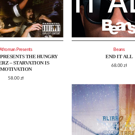
Afroman Presents
Beans
PRESENTS THE HUNGRY
END IT ALL
RZ – STARVATION IS
68.00
zł
MOTIVATION
58.00
zł