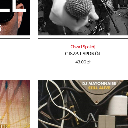
Cisza I Spokój
CISZA I SPOKÓJ
43.00
zł