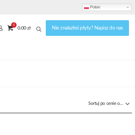
Polski
0
Nie znalazłeś płyty? Napisz do nas
0.00 zł