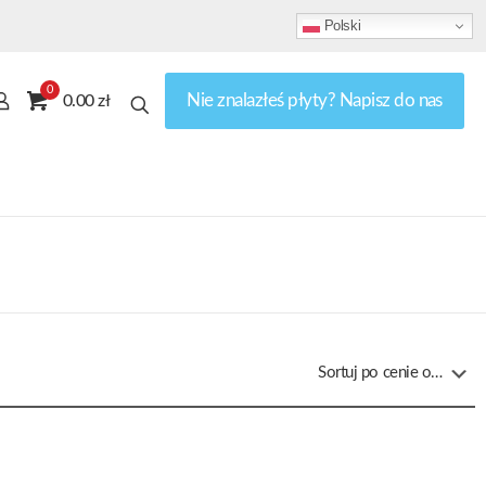
Polski
0
Nie znalazłeś płyty? Napisz do nas
0.00 zł