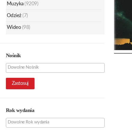
Muzyka
(9209)
Odzież
(7)
Wideo
(98)
Nośnik
Zastosuj
Rok wydania