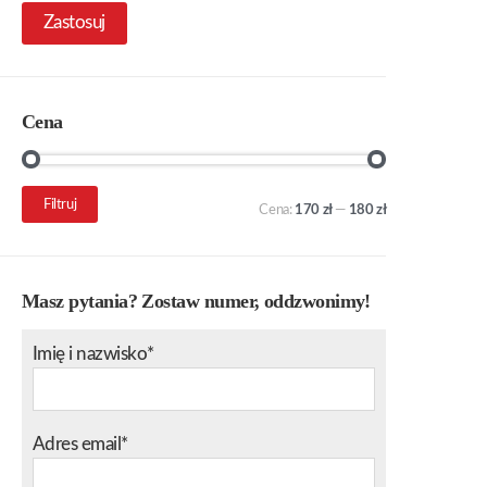
Zastosuj
Cena
Cena
Cena
Filtruj
Cena:
170 zł
—
180 zł
min.
maks.
Masz pytania? Zostaw numer, oddzwonimy!
Imię i nazwisko*
Adres email*