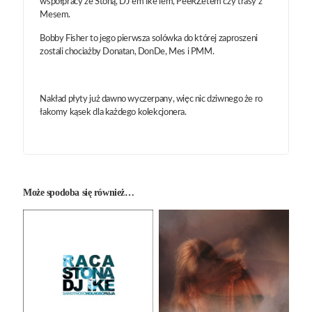
współpracy ze Stoną, DJ'em Ike'iem, PeeRZetem czy trasy z
Mesem.
Bobby Fisher to jego pierwsza solówka do której zaproszeni
zostali chociażby Donatan, DonDe, Mes i PMM.
Nakład płyty już dawno wyczerpany, więc nic dziwnego że ro
łakomy kąsek dla każdego kolekcjonera.
Może spodoba się również…