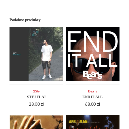
Podobne produkty
2Sty
Beans
STEJ FLAJ
END IT ALL
28.00
zł
68.00
zł