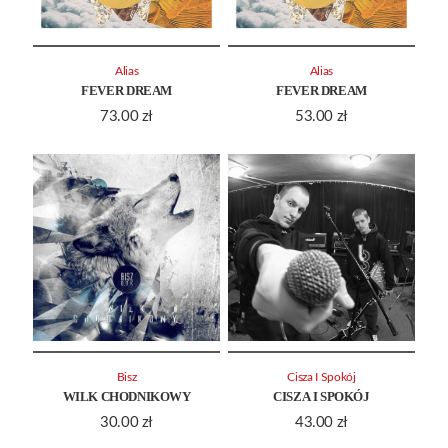
Alias
Alias
FEVER DREAM
FEVER DREAM
73.00
zł
53.00
zł
Bisz
Cisza I Spokój
WILK CHODNIKOWY
CISZA I SPOKÓJ
30.00
zł
43.00
zł