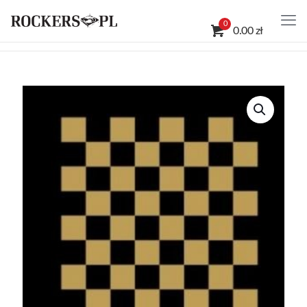
0
0.00 zł