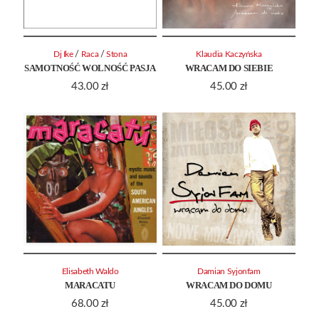
/
/
Dj Ike
Raca
Stona
Klaudia Kaczyńska
SAMOTNOŚĆ WOLNOŚĆ PASJA
WRACAM DO SIEBIE
43.00
zł
45.00
zł
Elisabeth Waldo
Damian Syjonfam
MARACATU
WRACAM DO DOMU
68.00
zł
45.00
zł