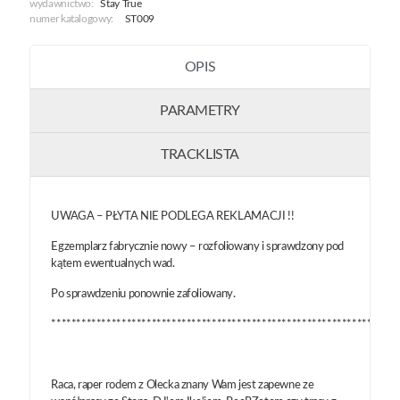
wydawnictwo:
Stay True
numer katalogowy:
ST009
OPIS
PARAMETRY
TRACKLISTA
UWAGA – PŁYTA NIE PODLEGA REKLAMACJI !!
Egzemplarz fabrycznie nowy – rozfoliowany i sprawdzony pod
kątem ewentualnych wad.
Po sprawdzeniu ponownie zafoliowany.
*********************************************************************
Raca, raper rodem z Olecka znany Wam jest zapewne ze