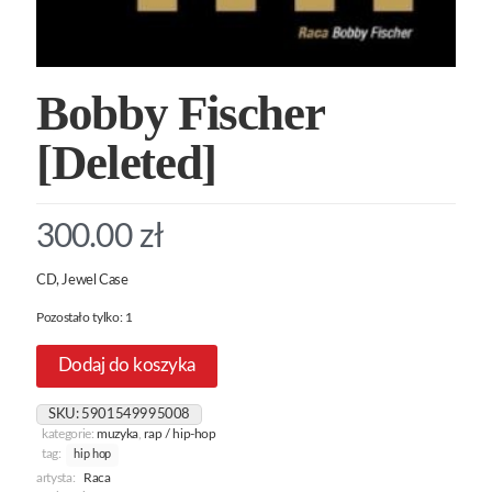
Bobby Fischer
[Deleted]
300.00
zł
CD, Jewel Case
Pozostało tylko: 1
Dodaj do koszyka
SKU:
5901549995008
kategorie:
muzyka
,
rap / hip-hop
tag:
hip hop
artysta:
Raca