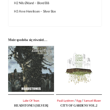
H2 Nils Økland – Blond Blå
H3 Arve Henriksen – Silver Box
Może spodoba się również…
/
/
Lake Of Tears
Pauli Lyytinen
Rgg
Samuel Blaser
HEADSTONES [SILVER]
CITY OF GARDENS VOL.2