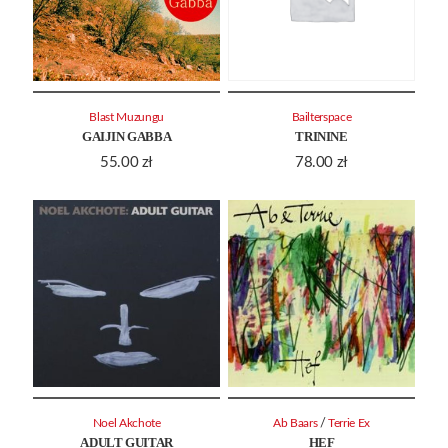
Blast Muzungu
Bailterspace
GAIJIN GABBA
TRININE
55.00
zł
78.00
zł
/
Noel Akchote
Ab Baars
Terrie Ex
ADULT GUITAR
HEF