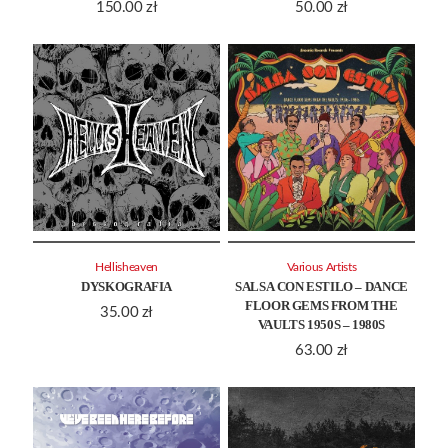
150.00
zł
50.00
zł
Hellisheaven
Various Artists
DYSKOGRAFIA
SALSA CON ESTILO – DANCE
FLOOR GEMS FROM THE
35.00
zł
VAULTS 1950S – 1980S
63.00
zł