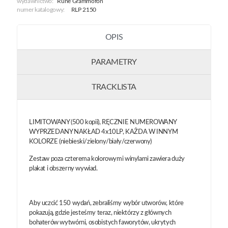
wydawnictwo:
Rune Grammofon
numer katalogowy:
RLP 2150
OPIS
PARAMETRY
TRACKLISTA
LIMITOWANY (500 kopii), RĘCZNIE NUMEROWANY
WYPRZEDANY NAKŁAD 4x10LP, KAŻDA W INNYM
KOLORZE (niebieski/zielony/biały/czerwony)
Zestaw poza czterema kolorowymi winylami zawiera duży
plakat i obszerny wywiad.
Aby uczcić 150 wydań, zebraliśmy wybór utworów, które
pokazują, gdzie jesteśmy teraz, niektórzy z głównych
bohaterów wytwórni, osobistych faworytów, ukrytych