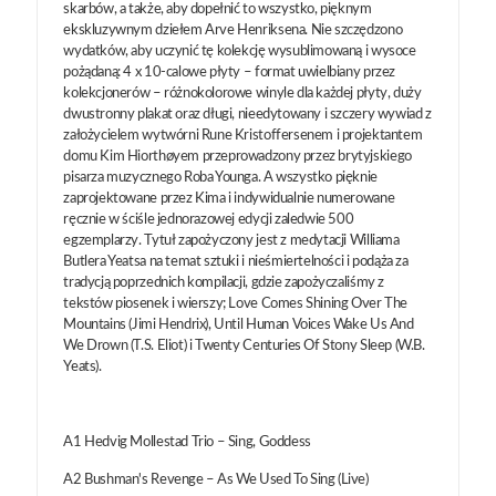
skarbów, a także, aby dopełnić to wszystko, pięknym
ekskluzywnym dziełem Arve Henriksena. Nie szczędzono
wydatków, aby uczynić tę kolekcję wysublimowaną i wysoce
pożądaną: 4 x 10-calowe płyty – format uwielbiany przez
kolekcjonerów – różnokolorowe winyle dla każdej płyty, duży
dwustronny plakat oraz długi, nieedytowany i szczery wywiad z
założycielem wytwórni Rune Kristoffersenem i projektantem
domu Kim Hiorthøyem przeprowadzony przez brytyjskiego
pisarza muzycznego Roba Younga. A wszystko pięknie
zaprojektowane przez Kima i indywidualnie numerowane
ręcznie w ściśle jednorazowej edycji zaledwie 500
egzemplarzy. Tytuł zapożyczony jest z medytacji Williama
Butlera Yeatsa na temat sztuki i nieśmiertelności i podąża za
tradycją poprzednich kompilacji, gdzie zapożyczaliśmy z
tekstów piosenek i wierszy; Love Comes Shining Over The
Mountains (Jimi Hendrix), Until Human Voices Wake Us And
We Drown (T.S. Eliot) i Twenty Centuries Of Stony Sleep (W.B.
Yeats).
A1 Hedvig Mollestad Trio – Sing, Goddess
A2 Bushman's Revenge – As We Used To Sing (Live)