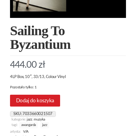
Sailing To
Byzantium
444.00
zł
4LP Box, 10″, 33/13, Colour Vinyl
Pozostało tylko: 1
Dodaj do koszyka
SKU:
7033660021507
kategorie:
jazz
,
muzyka
tagi:
awangarda
jazz
artysta:
V/A