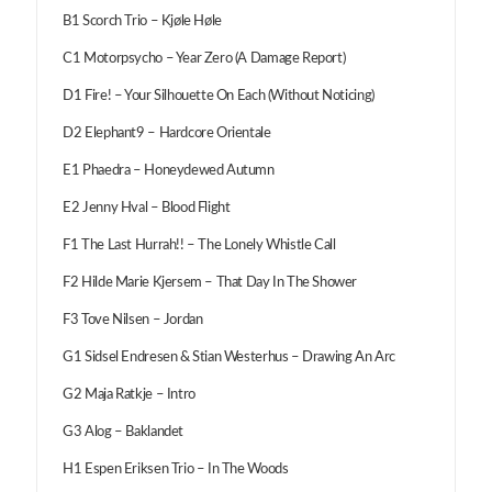
B1 Scorch Trio – Kjøle Høle
C1 Motorpsycho – Year Zero (A Damage Report)
D1 Fire! – Your Silhouette On Each (Without Noticing)
D2 Elephant9 – Hardcore Orientale
E1 Phaedra – Honeydewed Autumn
E2 Jenny Hval – Blood Flight
F1 The Last Hurrah!! – The Lonely Whistle Call
F2 Hilde Marie Kjersem – That Day In The Shower
F3 Tove Nilsen – Jordan
G1 Sidsel Endresen & Stian Westerhus – Drawing An Arc
G2 Maja Ratkje – Intro
G3 Alog – Baklandet
H1 Espen Eriksen Trio – In The Woods