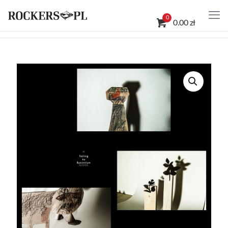
0
0.00 zł