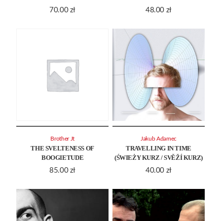
70.00
zł
48.00
zł
Brother Jt
Jakub Adamec
THE SVELTENESS OF
TRAVELLING IN TIME
BOOGIETUDE
(ŚWIEŻY KURZ / SVĚŽÍ KURZ)
85.00
zł
40.00
zł