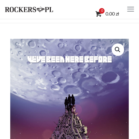
0
0.00 zł