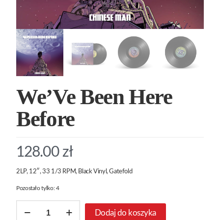
We’Ve Been Here
Before
128.00
zł
2LP, 12″, 33 1/3 RPM, Black Vinyl, Gatefold
Pozostało tylko: 4
ilość
Dodaj do koszyka
We’Ve