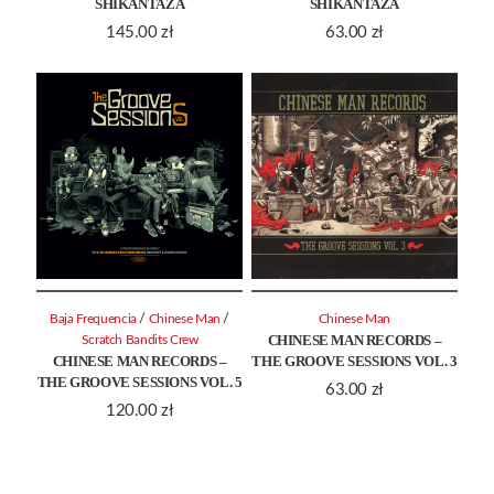
SHIKANTAZA
SHIKANTAZA
145.00
zł
63.00
zł
/
/
Baja Frequencia
Chinese Man
Chinese Man
CHINESE MAN RECORDS –
Scratch Bandits Crew
CHINESE MAN RECORDS –
THE GROOVE SESSIONS VOL. 3
THE GROOVE SESSIONS VOL. 5
63.00
zł
120.00
zł