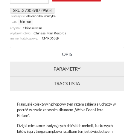
Been
Here
SKU:
3700398729503
Before
kategorie:
elektronika
,
muzyka
tag:
trip hop
artysta:
Chinese Man
wydawnictwo:
Chinese Man Records
numer katalogowy:
CMR068LP
OPIS
PARAMETRY
TRACKLISTA
Francuski kolektyw hiphopowy tym razem zabiera słuchaczy w
podróż w czasie ze swoim albumem „We've Been Here
Before”.
Dzięki mieszance tradycyjnych chińskich melodii, funkowych
bitów i sprytnego samplowania, album ten jest świadectwem