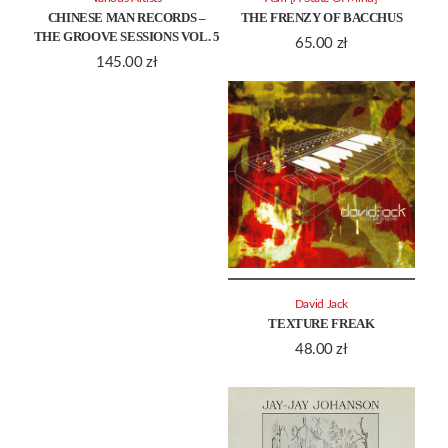
CHINESE MAN RECORDS –
THE FRENZY OF BACCHUS
THE GROOVE SESSIONS VOL. 5
65.00
zł
145.00
zł
David Jack
TEXTURE FREAK
48.00
zł