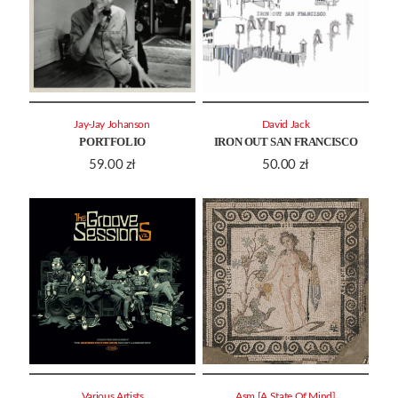
Jay-Jay Johanson
David Jack
PORTFOLIO
IRON OUT SAN FRANCISCO
59.00
zł
50.00
zł
Various Artists
Asm [A State Of Mind]