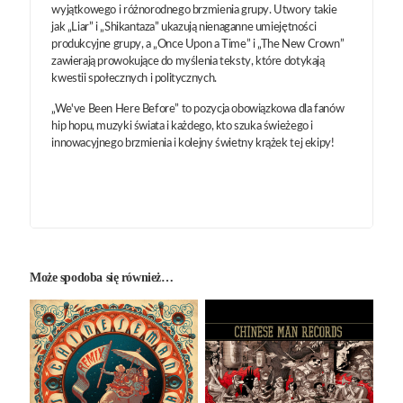
wyjątkowego i różnorodnego brzmienia grupy. Utwory takie
jak „Liar” i „Shikantaza” ukazują nienaganne umiejętności
produkcyjne grupy, a „Once Upon a Time” i „The New Crown”
zawierają prowokujące do myślenia teksty, które dotykają
kwestii społecznych i politycznych.
„We've Been Here Before” to pozycja obowiązkowa dla fanów
hip hopu, muzyki świata i każdego, kto szuka świeżego i
innowacyjnego brzmienia i kolejny świetny krążek tej ekipy!
Może spodoba się również…