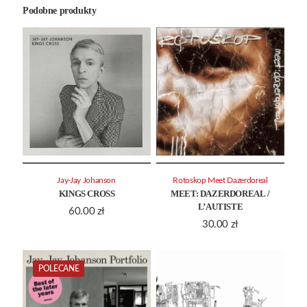
Podobne produkty
Jay-Jay Johanson
Rotoskop Meet Dazerdoreal
KINGS CROSS
MEET: DAZERDOREAL /
L’AUTISTE
60.00
zł
30.00
zł
POLECANE