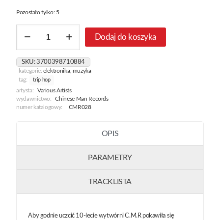
Pozostało tylko: 5
ilość
Dodaj do koszyka
Chinese
Man
Records
SKU:
3700398710884
-
kategorie:
elektronika
,
muzyka
The
tag:
trip hop
Groove
artysta:
Various Artists
Sessions
wydawnictwo:
Chinese Man Records
Vol.
numer katalogowy:
CMR028
3
OPIS
PARAMETRY
TRACKLISTA
Aby godnie uczcić 10-lecie wytwórni C.M.R pokawiła się