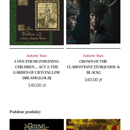
Autumn Tears
Autumn Tears
LOVE POEMS FOR DYING
CROWN OF THE
CHILDREN… ACT 2: THE
CLAIRVOYANT [TURQUOISE &
GARDEN OF CRYSTALLINE
BLACK]
DREAMS [GOLD]
140.00
zł
140.00
zł
Podobne produkty