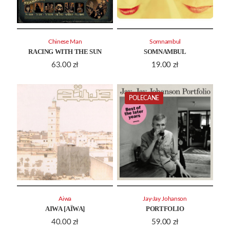
Chinese Man
Somnambul
RACING WITH THE SUN
SOMNAMBUL
63.00
zł
19.00
zł
POLECANE
Aiwa
Jay-Jay Johanson
AIWA [AÏWA]
PORTFOLIO
40.00
zł
59.00
zł