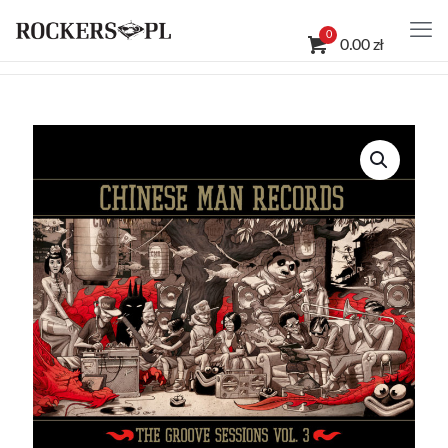
0
0.00 zł