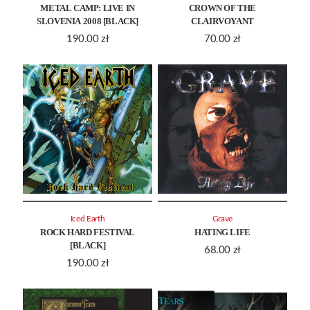
METAL CAMP: LIVE IN
CROWN OF THE
SLOVENIA 2008 [BLACK]
CLAIRVOYANT
190.00
zł
70.00
zł
Iced Earth
Grave
ROCK HARD FESTIVAL
HATING LIFE
[BLACK]
68.00
zł
190.00
zł