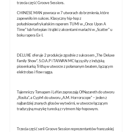
trzecia część Groove Sessions.
CHINESE MAN powraca w 7 utworach do brzmienia, które
zapewniło im sukces. Klasyczny hip-hop z
południowoafrykańskim raperem TUMI w „Once Upon A
Time” lub fortepian i trąbki z akcentami mariachi w „Scatter” u
boku rapera Ex-I.
DELUXE oferuje 2 produkcje zgodnie z sukcesem „The Deluxe
Family Show”. S.O.A.P i TAIWAN MC łączą siły z indyjską
piosenkarką Trithą w utworze z połamanym beatem, łączącym
elektrobas i flow ragga.
Tajemniczy Tomapam i LeYan zapraszają OfNazareth do utworu
„Rosita”, a Cyph4 do utworu „A.M. Horrorscope” – jeden z
najbardziej znanych głosów wytwórni, w utworze łączącym
tradycyjną muzykę turecką z rytmem hip-hopowym.
Trzecia część serii Groove Session reprezentantów francuskiej