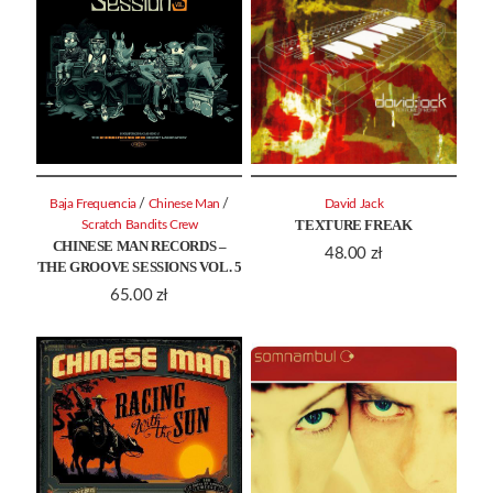
/
/
Baja Frequencia
Chinese Man
David Jack
TEXTURE FREAK
Scratch Bandits Crew
CHINESE MAN RECORDS –
48.00
zł
THE GROOVE SESSIONS VOL. 5
65.00
zł