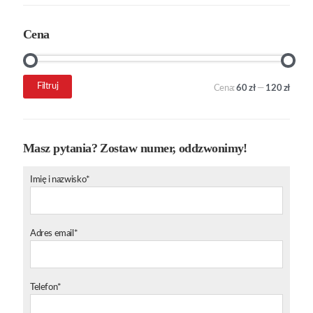
Cena
Cena
Cena
Filtruj
Cena:
60 zł
—
120 zł
min.
maks.
Masz pytania? Zostaw numer, oddzwonimy!
Imię i nazwisko*
Adres email*
Telefon*