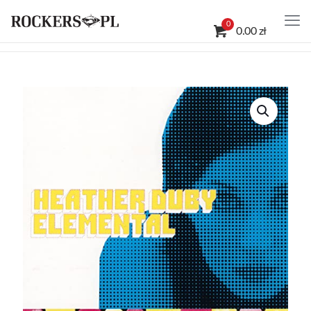
0
0.00 zł