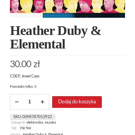
Heather Duby &
Elemental
30.00
zł
CDEP, Jewel Case
Pozostało tylko: 3
ilość
Dodaj do koszyka
Heather
Duby
&
SKU:
0098787052923
Elemental
kategorie:
elektronika
,
muzyka
tag:
trip hop
artysta:
Heather Duby & Elemental