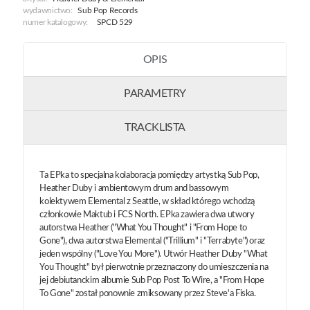
wydawnictwo:
Sub Pop Records
numer katalogowy:
SPCD 529
OPIS
PARAMETRY
TRACKLISTA
Ta EPka to specjalna kolaboracja pomiędzy artystką Sub Pop,
Heather Duby i ambientowym drum and bassowym
kolektywem Elemental z Seattle, w skład którego wchodzą
członkowie Maktub i FCS North. EPka zawiera dwa utwory
autorstwa Heather ("What You Thought" i "From Hope to
Gone"), dwa autorstwa Elemental ("Trillium" i "Terrabyte") oraz
jeden wspólny ("Love You More"). Utwór Heather Duby "What
You Thought" był pierwotnie przeznaczony do umieszczenia na
jej debiutanckim albumie Sub Pop Post To Wire, a "From Hope
To Gone" został ponownie zmiksowany przez Steve'a Fiska.