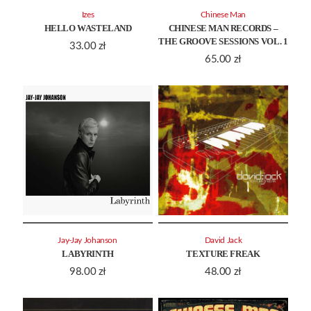
Izes
Chinese Man
HELLO WASTELAND
CHINESE MAN RECORDS –
THE GROOVE SESSIONS VOL. 1
33.00
zł
65.00
zł
Jay-Jay Johanson
David Jack
LABYRINTH
TEXTURE FREAK
98.00
zł
48.00
zł