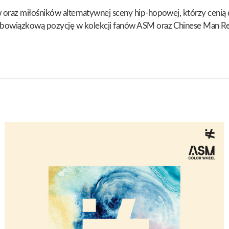
w oraz miłośników alternatywnej sceny hip-hopowej, którzy ceni
 obowiązkową pozycję w kolekcji fanów ASM oraz Chinese Man R