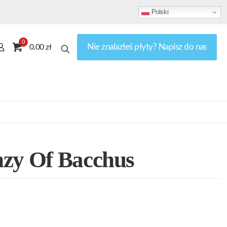
Polski
0
Nie znalazłeś płyty? Napisz do nas
0.00 zł
nzy Of Bacchus