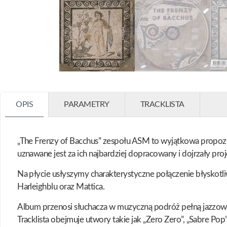
OPIS
PARAMETRY
TRACKLISTA
„The Frenzy of Bacchus” zespołu ASM to wyjątkowa propozy
uznawane jest za ich najbardziej dopracowany i dojrzały pro
Na płycie usłyszymy charakterystyczne połączenie błyskotl
Harleighblu oraz Mattica.
Album przenosi słuchacza w muzyczną podróż pełną jazzow
Tracklista obejmuje utwory takie jak „Zero Zero”, „Sabre Pop”