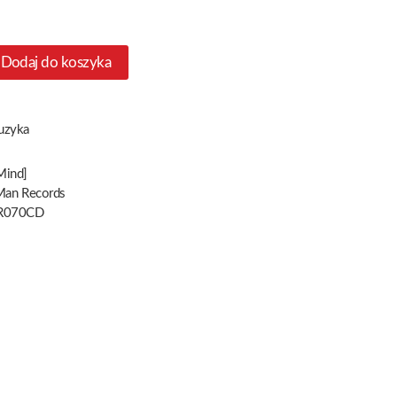
Dodaj do koszyka
uzyka
Mind]
Man Records
R070CD