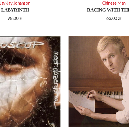
Jay-Jay Johanson
Chinese Man
LABYRINTH
RACING WITH TH
98.00
zł
63.00
zł