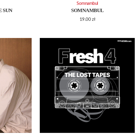
Somnambul
E SUN
SOMNAMBUL
19.00
zł