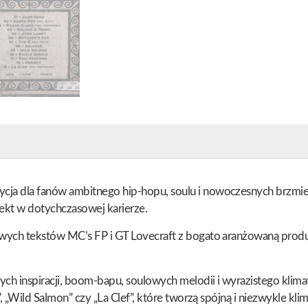
cja dla fanów ambitnego hip-hopu, soulu i nowoczesnych brzmień
jekt w dotychczasowej karierze.
iwych tekstów MC’s FP i GT Lovecraft z bogato aranżowaną produ
ych inspiracji, boom-bapu, soulowych melodii i wyrazistego kl
, „Wild Salmon” czy „La Clef”, które tworzą spójną i niezwykle kli