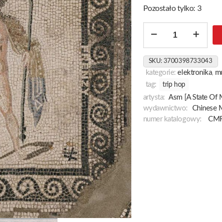
Pozostało tylko: 3
ilość
The
Frenzy
SKU:
3700398733043
Of
kategorie:
elektronika
,
m
Bacchus
tag:
trip hop
artysta:
Asm [A State Of 
wydawnictwo:
Chinese 
numer katalogowy:
CM