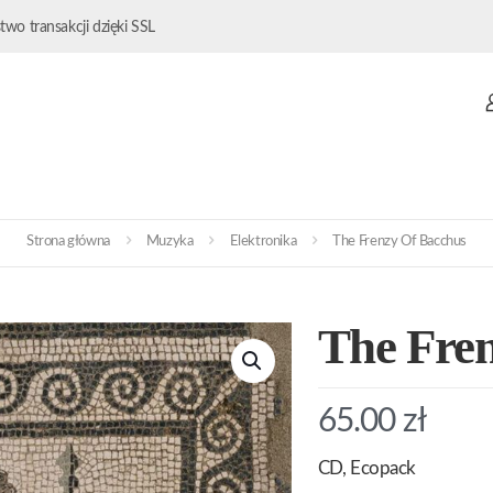
wo transakcji dzięki SSL
Strona główna
Muzyka
Elektronika
The Frenzy Of Bacchus
The Fre
65.00
zł
CD, Ecopack