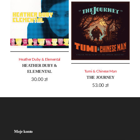
Heather Duby & Elemental
HEATHER DUBY &
ELEMENTAL
Tumi & Chinese Man
THE JOURNEY
30.00
zł
53.00
zł
Moje konto