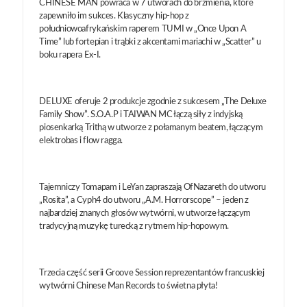
CHINESE MAN powraca w 7 utworach do brzmienia, które
zapewniło im sukces. Klasyczny hip-hop z
południowoafrykańskim raperem TUMI w „Once Upon A
Time” lub fortepian i trąbki z akcentami mariachi w „Scatter” u
boku rapera Ex-I.
DELUXE oferuje 2 produkcje zgodnie z sukcesem „The Deluxe
Family Show”. S.O.A.P i TAIWAN MC łączą siły z indyjską
piosenkarką Trithą w utworze z połamanym beatem, łączącym
elektrobas i flow ragga.
Tajemniczy Tomapam i LeYan zapraszają OfNazareth do utworu
„Rosita”, a Cyph4 do utworu „A.M. Horrorscope” – jeden z
najbardziej znanych głosów wytwórni, w utworze łączącym
tradycyjną muzykę turecką z rytmem hip-hopowym.
Trzecia część serii Groove Session reprezentantów francuskiej
wytwórni Chinese Man Records to świetna płyta!