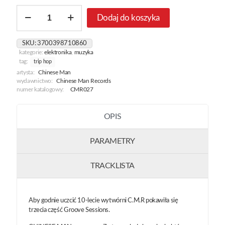
ilość
Dodaj do koszyka
Chinese
Man
Records
SKU:
3700398710860
-
kategorie:
elektronika
,
muzyka
The
tag:
trip hop
Groove
artysta:
Chinese Man
Sessions
wydawnictwo:
Chinese Man Records
Vol.
numer katalogowy:
CMR027
3
OPIS
PARAMETRY
TRACKLISTA
Aby godnie uczcić 10-lecie wytwórni C.M.R pokawiła się
trzecia część Groove Sessions.