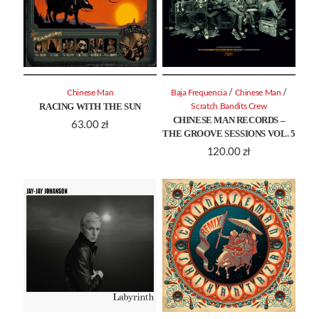
/
/
Chinese Man
Baja Frequencia
Chinese Man
RACING WITH THE SUN
Scratch Bandits Crew
CHINESE MAN RECORDS –
63.00
zł
THE GROOVE SESSIONS VOL. 5
120.00
zł