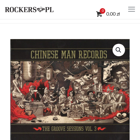
0
0.00 zł