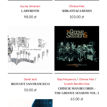
Jay-Jay Johanson
Chinese Man
LABYRINTH
SHIKANTAZA REMIX
98.00
zł
103.00
zł
/
/
David Jack
Baja Frequencia
Chinese Man
IRON OUT SAN FRANCISCO
Scratch Bandits Crew
CHINESE MAN RECORDS –
50.00
zł
THE GROOVE SESSIONS VOL. 5
65.00
zł