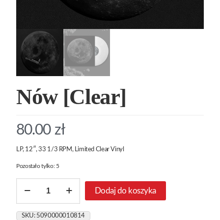
Nów [Clear]
80.00
zł
LP, 12″, 33 1/3 RPM, Limited Clear Vinyl
Pozostało tylko: 5
ilość
Dodaj do koszyka
Nów
[Clear]
SKU:
5090000010814