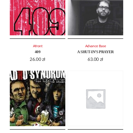
Afront
Advance Base
409
A SHUT-IN’S PRAYER
26.00
zł
63.00
zł