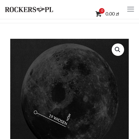
0
0.00 zł