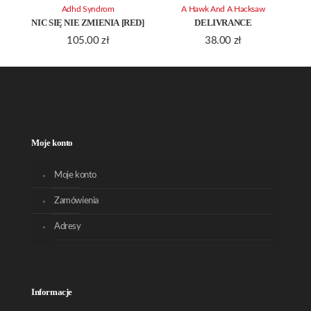
Adhd Syndrom
A Hawk And A Hacksaw
NIC SIĘ NIE ZMIENIA [RED]
DELIVRANCE
105.00
zł
38.00
zł
Moje konto
Moje konto
Zamówienia
Adresy
Informacje