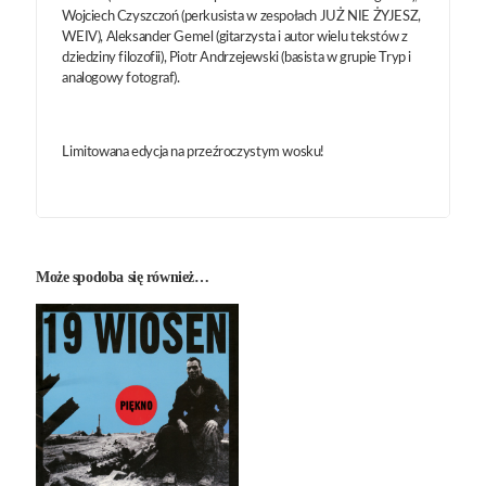
Wojciech Czyszczoń (perkusista w zespołach JUŻ NIE ŻYJESZ,
WEIV), Aleksander Gemel (gitarzysta i autor wielu tekstów z
dziedziny filozofii), Piotr Andrzejewski (basista w grupie Tryp i
analogowy fotograf).
Limitowana edycja na przeźroczystym wosku!
Może spodoba się również…