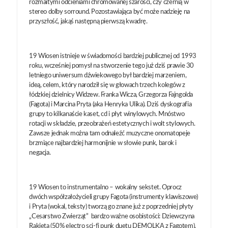
rozmaitymi odcieniami chromowanej szarości, czy czernią w
stereo dolby sorround. Pozostawiająca być może nadzieję na
przyszłość, jakąś następną pierwszą kwadrę.
19 Wiosen istnieje w świadomości bardziej publicznej od 1993
roku, wcześniej pomysł na stworzenie tego już dziś prawie 30
letniego uniwersum dźwiekowego był bardziej marzeniem,
ideą, celem, który narodził się w głowach trzech kolegów z
łódzkiej dzielnicy Widzew. Franka Wicza, Grzegorza Fajngolda
(Fagota) i Marcina Pryta (aka Henryka Ulika). Dziś dyskografia
grupy to kilkanaście kaset, cd i płyt winylowych. Mnóstwo
rotacji w składzie, przeobrażeń estetycznych i wolt stylowych.
Zawsze jednak można tam odnaleźć muzyczne onomatopeje
brzmiące najbardziej harmonijnie w słowie punk, barok i
negacja.
19 Wiosen to instrumentalno – wokalny sekstet. Oprocz
dwóch współzałożycieli grupy Fagota (instrumenty klawiszowe)
i Pryta (wokal, teksty) tworzą go znane już z poprzedniej płyty
„Cesarstwo Zwierząt” bardzo ważne osobistości: Dziewczyna
Rakieta (50% electro sci-fi punk duetu DEMOLKA z Fagotem),