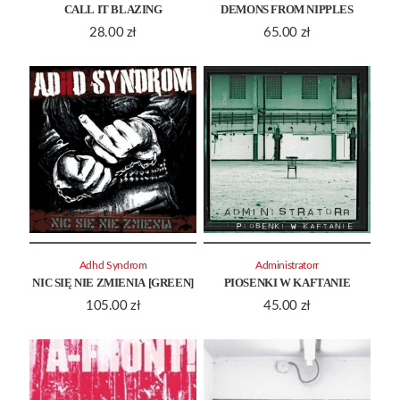
CALL IT BLAZING
DEMONS FROM NIPPLES
28.00
zł
65.00
zł
Adhd Syndrom
Administratorr
NIC SIĘ NIE ZMIENIA [GREEN]
PIOSENKI W KAFTANIE
105.00
zł
45.00
zł