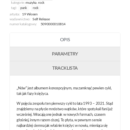
kategorie:
muzyka
,
rock
tagi:
punk
rock
artysta:
19 Wiosen
wydawnictwo:
Self Release
numer katalogowy:
5090000010814
OPIS
PARAMETRY
TRACKLISTA
„Nów” jest albumem koncepcyjnym, ma zamknąć pewien cykl,
tak jak fazy księżyca.
W pojęciu zespołu ten pierwszy cykl to lata 1993 – 2021. Stąd
znajdziemy na płycie mnóstwo wątków, które spotykali fani już
wcześniej. Wracają one jednak w nowych formach, czasem
głośniej, innym razem ciszej. To płyta, w pewnym sensie
najbardziej ciemna jak właśnie księżyc w nowiu, mieniąca się