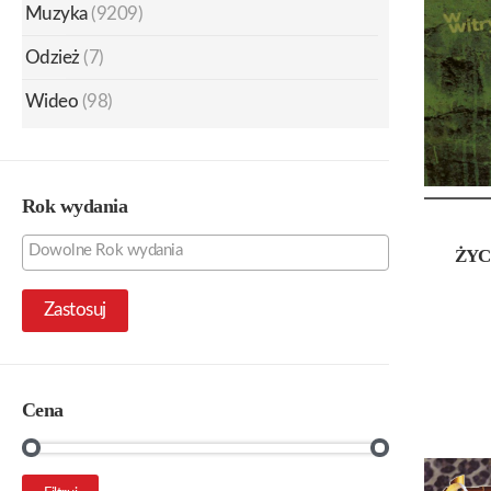
Muzyka
(9209)
Odzież
(7)
Wideo
(98)
Rok wydania
ŻYC
Zastosuj
Cena
Cena
Cena