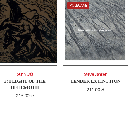
POLECANE
Sunn O)))
Steve Jansen
3: FLIGHT OF THE
TENDER EXTINCTION
BEHEMOTH
211.00
zł
215.00
zł