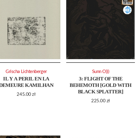
Grischa Lichtenberger
Sunn O)))
IL Y A PERIL EN LA
3: FLIGHT OF THE
DEMEURE KAMILHAN
BEHEMOTH [GOLD WITH
BLACK SPLATTER]
245.00
zł
225.00
zł