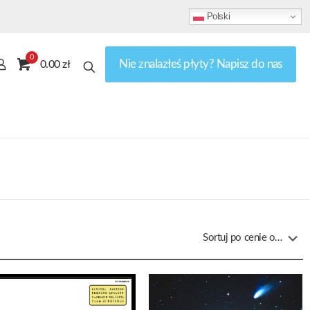
Polski
0
Nie znalazłeś płyty? Napisz do nas
0.00 zł