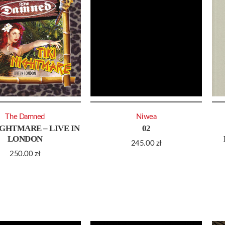
The Damned
Niwea
IGHTMARE – LIVE IN
02
LONDON
245.00
zł
250.00
zł