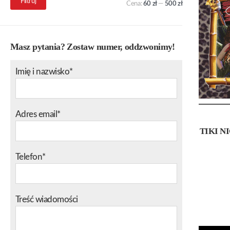
Filtruj
Cena:
60 zł
—
500 zł
min.
maks.
Masz pytania? Zostaw numer, oddzwonimy!
Imię i nazwisko*
Adres email*
TIKI N
Telefon*
Treść wiadomości