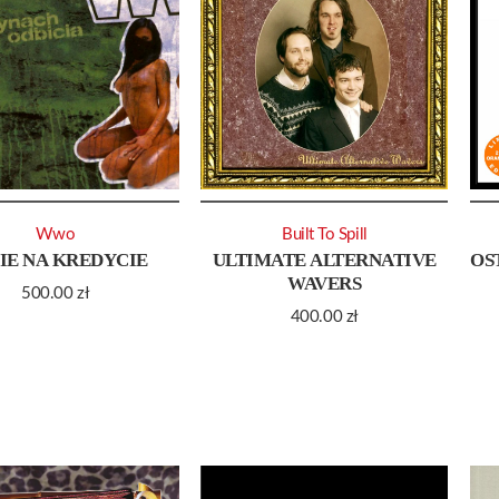
Wwo
Built To Spill
IE NA KREDYCIE
ULTIMATE ALTERNATIVE
OS
WAVERS
500.00
zł
400.00
zł