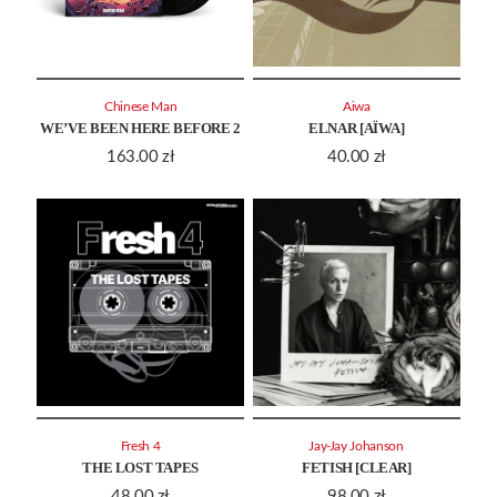
Chinese Man
Aiwa
WE’VE BEEN HERE BEFORE 2
ELNAR [AÏWA]
163.00
zł
40.00
zł
Fresh 4
Jay-Jay Johanson
THE LOST TAPES
FETISH [CLEAR]
48.00
zł
98.00
zł