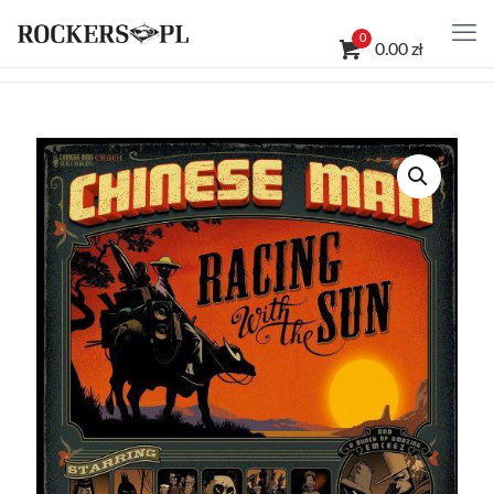
0
0.00 zł