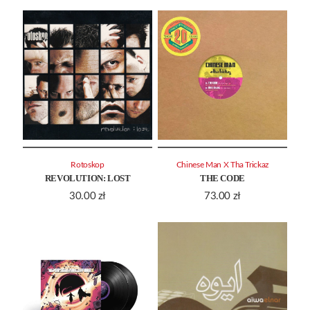
Rotoskop
Chinese Man X Tha Trickaz
REVOLUTION: LOST
THE CODE
30.00
zł
73.00
zł