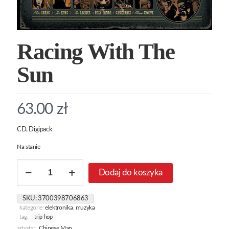
Racing With The
Sun
63.00
zł
CD, Digipack
Na stanie
ilość
Dodaj do koszyka
Racing
With
The
SKU:
3700398706863
Sun
kategorie:
elektronika
,
muzyka
tag:
trip hop
artysta:
Chinese Man