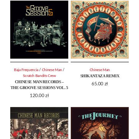
/
/
Baja Frequencia
Chinese Man
Chinese Man
SHIKANTAZA REMIX
Scratch Bandits Crew
CHINESE MAN RECORDS –
65.00
zł
THE GROOVE SESSIONS VOL. 5
120.00
zł