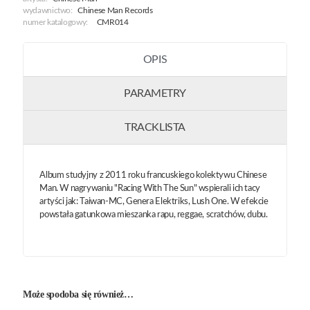
wydawnictwo:
Chinese Man Records
numer katalogowy:
CMR014
OPIS
PARAMETRY
TRACKLISTA
Album studyjny z 2011 roku francuskiego kolektywu Chinese
Man. W nagrywaniu "Racing With The Sun" wspierali ich tacy
artyści jak: Taiwan-MC, Genera Elektriks, Lush One. W efekcie
powstała gatunkowa mieszanka rapu, reggae, scratchów, dubu.
Może spodoba się również…