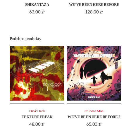
SHIKANTAZA
WE’VE BEEN HERE BEFORE
63.00
zł
128.00
zł
Podobne produkty
David Jack
Chinese Man
TEXTURE FREAK
WE’VE BEEN HERE BEFORE 2
48.00
zł
65.00
zł