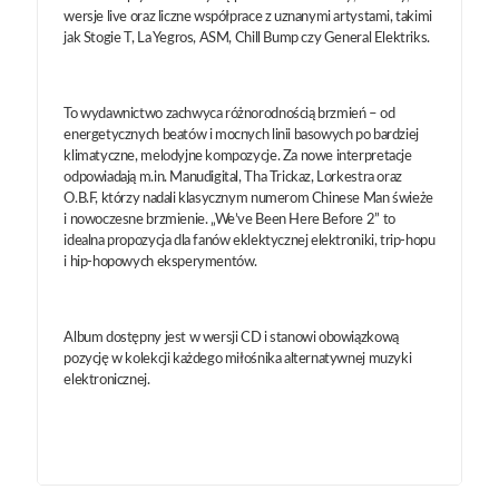
wersje live oraz liczne współprace z uznanymi artystami, takimi
jak Stogie T, La Yegros, ASM, Chill Bump czy General Elektriks.
To wydawnictwo zachwyca różnorodnością brzmień – od
energetycznych beatów i mocnych linii basowych po bardziej
klimatyczne, melodyjne kompozycje. Za nowe interpretacje
odpowiadają m.in. Manudigital, Tha Trickaz, Lorkestra oraz
O.B.F, którzy nadali klasycznym numerom Chinese Man świeże
i nowoczesne brzmienie. „We’ve Been Here Before 2” to
idealna propozycja dla fanów eklektycznej elektroniki, trip-hopu
i hip-hopowych eksperymentów.
Album dostępny jest w wersji CD i stanowi obowiązkową
pozycję w kolekcji każdego miłośnika alternatywnej muzyki
elektronicznej.