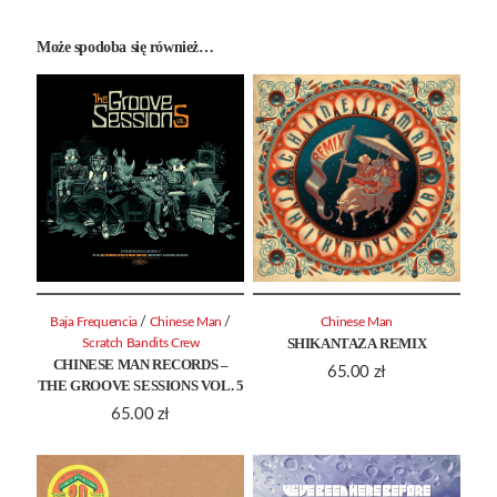
Może spodoba się również…
/
/
Baja Frequencia
Chinese Man
Chinese Man
SHIKANTAZA REMIX
Scratch Bandits Crew
CHINESE MAN RECORDS –
65.00
zł
THE GROOVE SESSIONS VOL. 5
65.00
zł