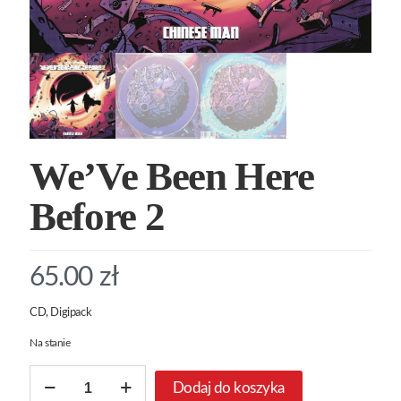
We’Ve Been Here
Before 2
65.00
zł
CD, Digipack
Na stanie
ilość
Dodaj do koszyka
We’Ve