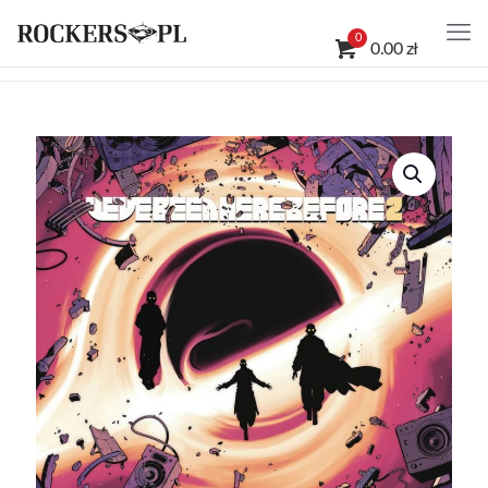
0
0.00 zł