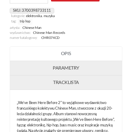
Been
Here
SKU:
3700398733111
Before
kategorie:
elektronika
,
muzyka
2
tag:
trip hop
artysta:
Chinese Man
wydawnictwo:
Chinese Man Records
numer katalogowy:
CMR074CD
OPIS
PARAMETRY
TRACKLISTA
„We’ve Been Here Before 2” to wyjątkowe wydawnictwo
francuskiego kolektywu Chinese Man, stworzone z okazji 20-
lecia działalności grupy. Album stanowi nowoczesną
reinterpretację kultowego projektu „We’ve Been Here Before”,
łącząc elektronikę, hip-hop, bass music oraz inspiracje muzyką
świata. Na płycie znalazły się premierowe utwory, remiksy,