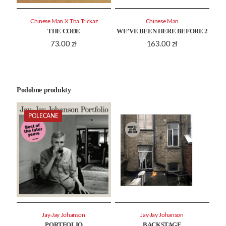
Chinese Man X Tha Trickaz
Chinese Man
THE CODE
WE’VE BEEN HERE BEFORE 2
73.00
zł
163.00
zł
Podobne produkty
POLECANE
Jay-Jay Johanson
Jay-Jay Johanson
PORTFOLIO
BACKSTAGE