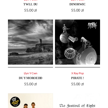
TWLL DU
DINORWIC
55.00
zł
55.00
zł
Llyn Y Cwn
X Ray Pop
DU Y MOROEDD
PIRATE !
55.00
zł
55.00
zł