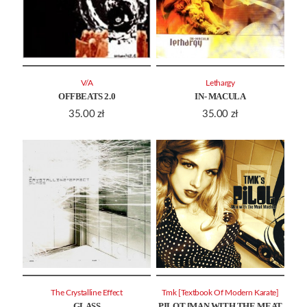
V/A
Lethargy
OFFBEATS 2.0
IN- MACULA
35.00
zł
35.00
zł
The Crystalline Effect
Tmk [Textbook Of Modern Karate]
GLASS
PILOT [MAN WITH THE MEAT