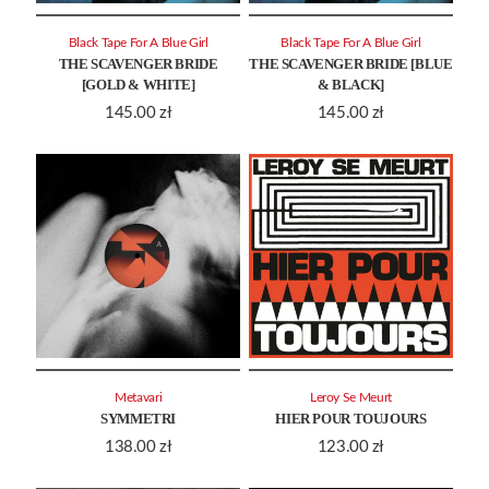
Black Tape For A Blue Girl
Black Tape For A Blue Girl
THE SCAVENGER BRIDE
THE SCAVENGER BRIDE [BLUE
[GOLD & WHITE]
& BLACK]
145.00
zł
145.00
zł
Metavari
Leroy Se Meurt
SYMMETRI
HIER POUR TOUJOURS
138.00
zł
123.00
zł