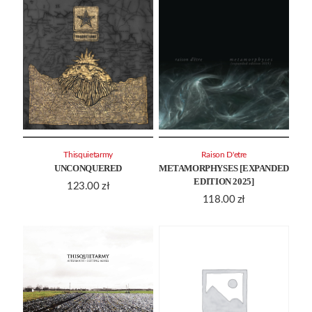
Thisquietarmy
Raison D'etre
UNCONQUERED
METAMORPHYSES [EXPANDED
EDITION 2025]
123.00
zł
118.00
zł