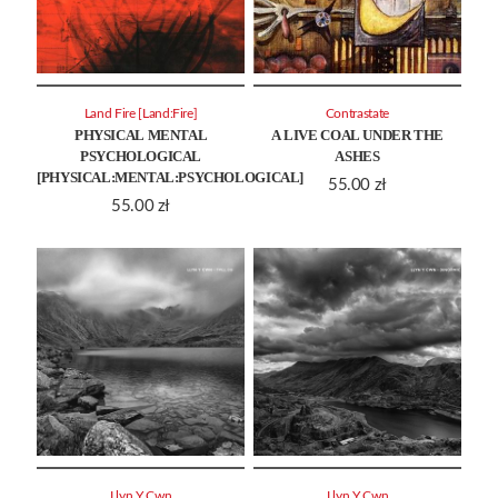
Land Fire [Land:Fire]
Contrastate
PHYSICAL MENTAL
A LIVE COAL UNDER THE
PSYCHOLOGICAL
ASHES
[PHYSICAL:MENTAL:PSYCHOLOGICAL]
55.00
zł
55.00
zł
Llyn Y Cwn
Llyn Y Cwn