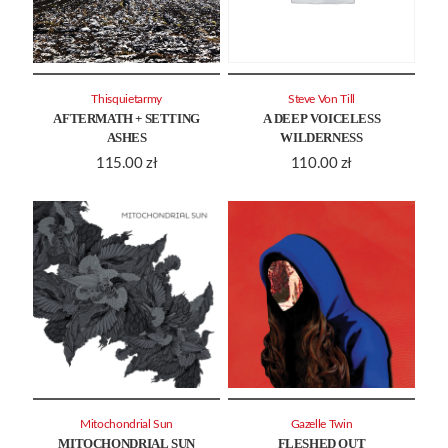
Thisquietarmy
Steve Von Till
AFTERMATH + SETTING
A DEEP VOICELESS
ASHES
WILDERNESS
115.00
zł
110.00
zł
Mitochondrial Sun
Gazelle Twin
MITOCHONDRIAL SUN
FLESHED OUT