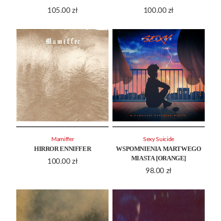
105.00
zł
100.00
zł
Mamiffer
Sexy Suicide
HIRROR ENNIFFER
WSPOMNIENIA MARTWEGO
MIASTA [ORANGE]
100.00
zł
98.00
zł