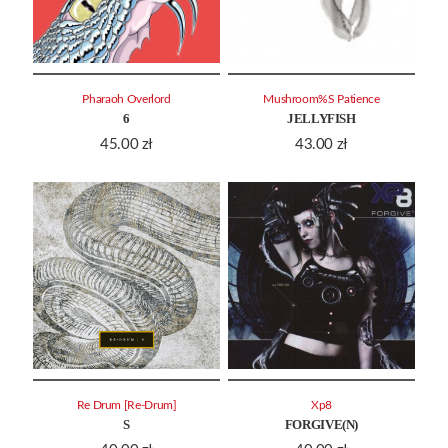
Pharaoh Overlord
Mushroom%S Patience
6
JELLYFISH
45.00
zł
43.00
zł
Re Drum [Re-Drum]
Xp8
S
FORGIVE(N)