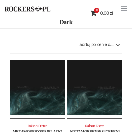
0
0.00 zł
Dark
Raison D'etre
Raison D'etre
METAMORPHYSES [BLACK]
METAMORPHYSES [GREEN]