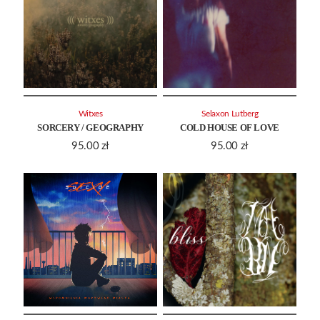
Witxes
Selaxon Lutberg
SORCERY / GEOGRAPHY
COLD HOUSE OF LOVE
95.00
zł
95.00
zł