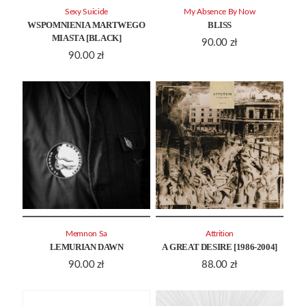
Sexy Suicide
My Absence By Now
WSPOMNIENIA MARTWEGO
BLISS
MIASTA [BLACK]
90.00
zł
90.00
zł
Memnon Sa
Attrition
LEMURIAN DAWN
A GREAT DESIRE [1986-2004]
90.00
zł
88.00
zł