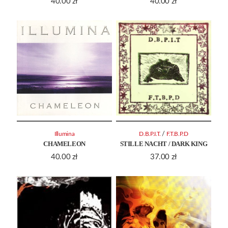
40.00
zł
40.00
zł
/
Illumina
D.B.P.I.T.
F.T.B.P.D
CHAMELEON
STILLE NACHT / DARK KING
40.00
zł
37.00
zł