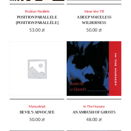
Position Parallele
Steve Von Till
POSITION PARALLELE
A DEEP VOICELESS
[POSITION PARALLÈLE]
WILDERNESS
53.00
zł
50.00
zł
Manuskript
In The Nursery
DEVIL’S ADVOCATE
AN AMBUSH OF GHOSTS
50.00
zł
48.00
zł