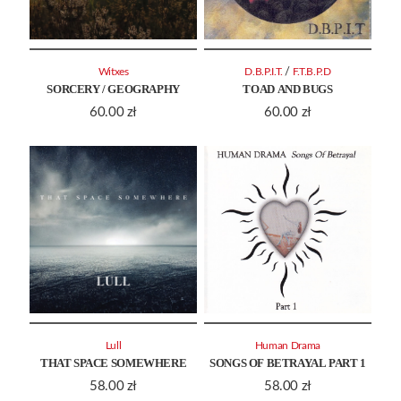
/
Witxes
D.B.P.I.T.
F.T.B.P.D
SORCERY / GEOGRAPHY
TOAD AND BUGS
60.00
zł
60.00
zł
Lull
Human Drama
THAT SPACE SOMEWHERE
SONGS OF BETRAYAL PART 1
58.00
zł
58.00
zł