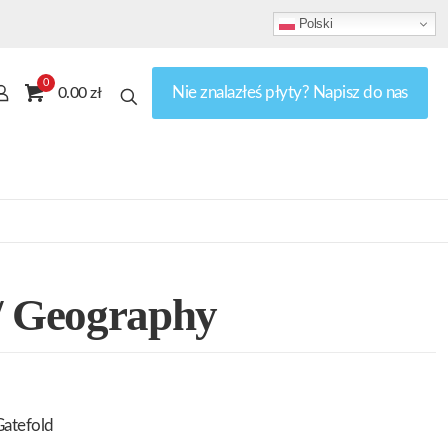
Polski
0
Nie znalazłeś płyty? Napisz do nas
0.00 zł
/ Geography
Gatefold