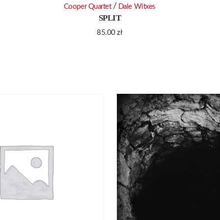
/
Cooper Quartet
Dale Witxes
SPLIT
85.00
zł