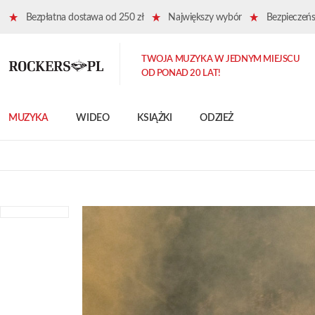
Bezpłatna dostawa od 250 zł
Największy wybór
Bezpieczeńst
TWOJA MUZYKA W JEDNYM MIEJSCU
OD PONAD 20 LAT!
MUZYKA
WIDEO
KSIĄŻKI
ODZIEŻ