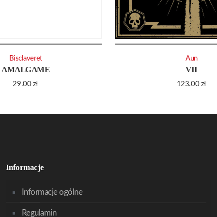
Bisclaveret
Aun
AMALGAME
VII
29.00
zł
123.00
zł
Informacje
Informacje ogólne
Regulamin