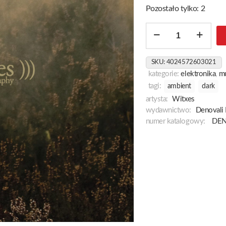
Pozostało tylko: 2
ilość
Sorcery
/
SKU:
4024572603021
Geography
kategorie:
elektronika
,
m
tagi:
ambient
dark
artysta:
Witxes
wydawnictwo:
Denovali
numer katalogowy:
DEN