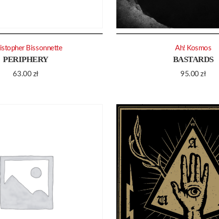
istopher Bissonnette
Ah! Kosmos
PERIPHERY
BASTARDS
63.00
zł
95.00
zł