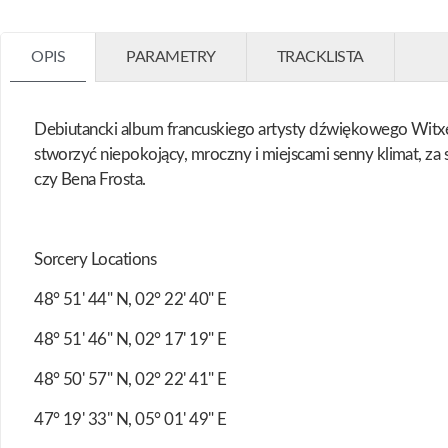
OPIS
PARAMETRY
TRACKLISTA
Debiutancki album francuskiego artysty dźwiękowego Witxes.
stworzyć niepokojący, mroczny i miejscami senny klimat, za
czy Bena Frosta.
Sorcery Locations
48° 51' 44" N, 02° 22' 40" E
48° 51' 46" N, 02° 17' 19" E
48° 50' 57" N, 02° 22' 41" E
47° 19' 33" N, 05° 01' 49" E