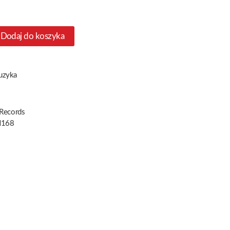
Dodaj do koszyka
uzyka
 Records
168