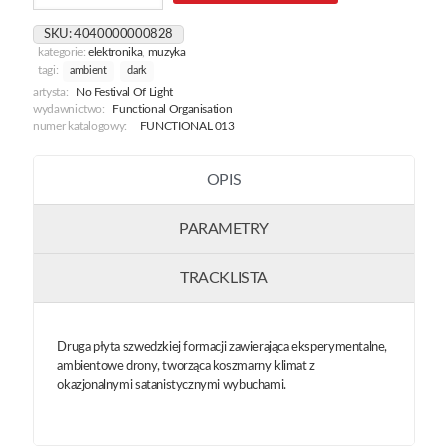
Gentium
Vagina
SKU:
4040000000828
Nationum
kategorie:
elektronika
,
muzyka
tagi:
ambient
dark
artysta:
No Festival Of Light
wydawnictwo:
Functional Organisation
numer katalogowy:
FUNCTIONAL 013
OPIS
PARAMETRY
TRACKLISTA
Druga płyta szwedzkiej formacji zawierająca eksperymentalne,
ambientowe drony, tworząca koszmarny klimat z
okazjonalnymi satanistycznymi wybuchami.