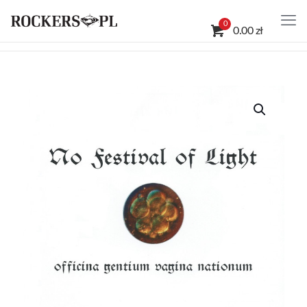
0
0.00 zł