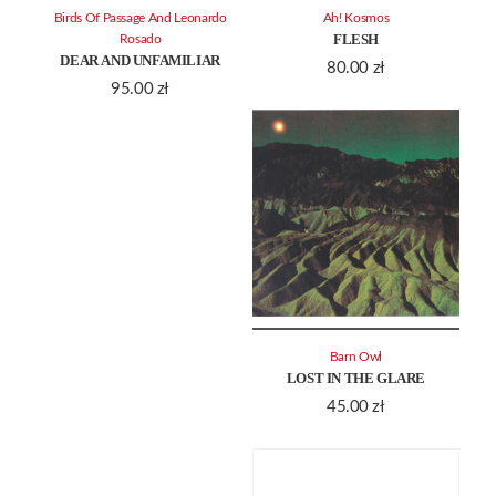
Birds Of Passage And Leonardo
Ah! Kosmos
FLESH
Rosado
DEAR AND UNFAMILIAR
80.00
zł
95.00
zł
Barn Owl
LOST IN THE GLARE
45.00
zł