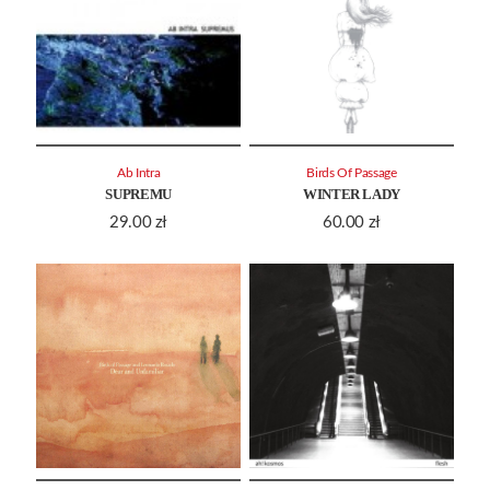
Ab Intra
Birds Of Passage
SUPREMU
WINTER LADY
29.00
zł
60.00
zł