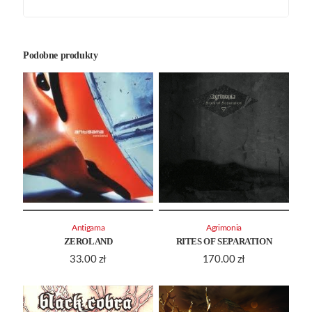
Podobne produkty
Antigama
Agrimonia
ZEROLAND
RITES OF SEPARATION
33.00
zł
170.00
zł