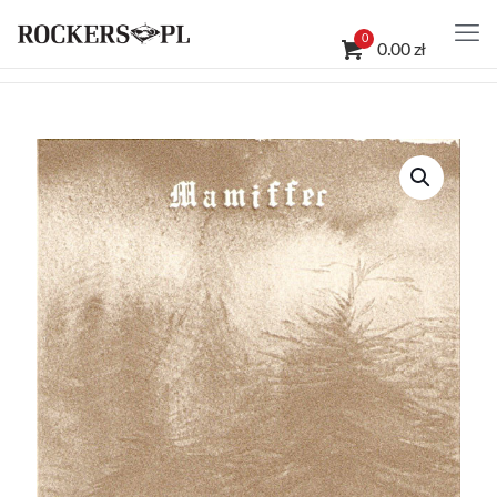
0
0.00 zł