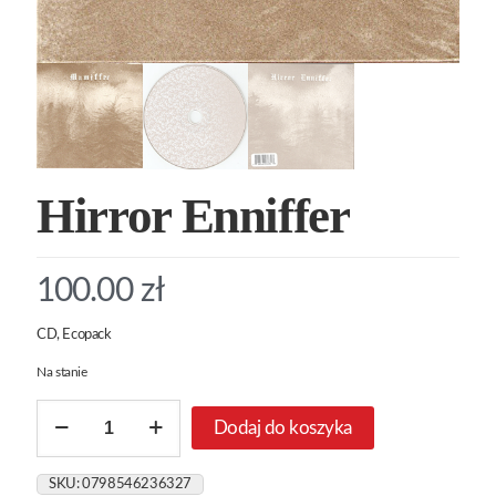
Hirror Enniffer
100.00
zł
CD, Ecopack
Na stanie
ilość
Dodaj do koszyka
Hirror
Enniffer
SKU:
0798546236327