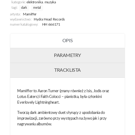
kategorie:
elektronika
,
muzyka
tagi:
dark
metal
artysta:
Mamiffer
wydawnictwo:
Hydra Head Records
numer katalogowy:
HH 666171
OPIS
PARAMETRY
TRACKLISTA
Mamiffer to Aaron Turner (znany również z Isis, Jodis oraz
Lotus Eaters) i Faith Colocci – pianistka, była członkini
Everlovely Lightningheart.
Tworzą dark ambientowy duet słynący z upodobania do
improwizacji, zarówno przy występach na żywo jak i przy
nagrywaniu albumów.