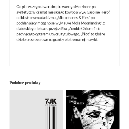
Od pierwszego utworu inspirowanego Morricone po
syntetyczny dramat miejskiego kowboja w „A Gasoline Hero”,
od blast-o-rama dadaizmu „Microphones & Flies” po
pochłaniający mózg noise w „Mauve Molls Moonlanding”, z
diabelskiego Teksasu przejażdżka „Zombie Children” do
pachnącego cygarem utworu tytułowego, „Pilot” to głośne
dzieło crossoverowe na granicy ekstremalnej muzyki.
Podobne produkty