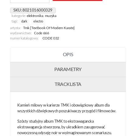
[Man
With
SKU:
8021016000329
The
kategorie:
elektronika
,
muzyka
Meat
tagi:
dark
electro
Machine]
artysta:
Tmk [Textbook Of Modern Karate]
wydawnictwo:
Code 666
numer katalogowy:
CODE 032
OPIS
PARAMETRY
TRACKLISTA
Kamień milowy w karierze TMK i obowiązkowy album dla
wszystkich dźwiękowych poszukiwaczy przygód i filmowców.
Szósty studyjny album TMK to ekstrawagancka
ekstrawagancja stworzona, by ukradkiem zasugerować
nowoczesną odyseję noir w wyimaginowanym scenariuszu.