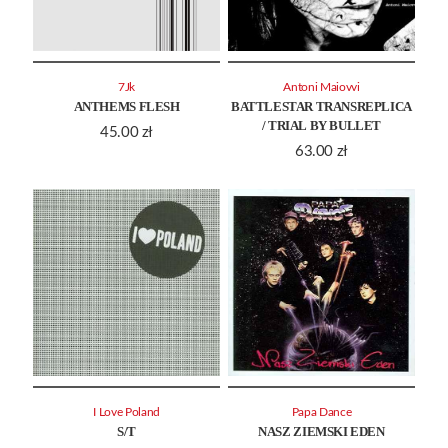
7Jk
Antoni Maiovvi
ANTHEMS FLESH
BATTLESTAR TRANSREPLICA
/ TRIAL BY BULLET
45.00
zł
63.00
zł
I Love Poland
Papa Dance
S/T
NASZ ZIEMSKI EDEN