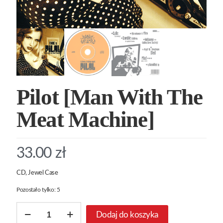
Pilot [Man With The
Meat Machine]
33.00
zł
CD, Jewel Case
Pozostało tylko: 5
ilość
Dodaj do koszyka
Pilot