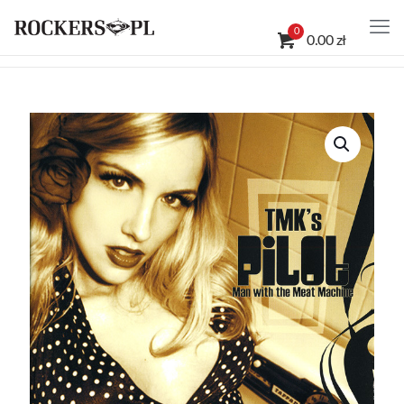
0
0.00 zł