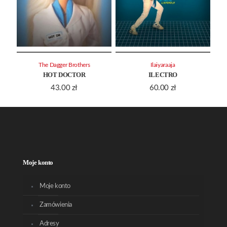
The Dagger Brothers
Ilaiyaraaja
HOT DOCTOR
ILECTRO
43.00
zł
60.00
zł
Moje konto
Moje konto
Zamówienia
Adresy