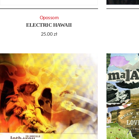
Opossom
ELECTRIC HAWAII
25.00
zł