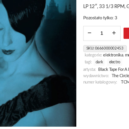
LP 12″, 33 1/3 RPM, G
Pozostało tylko: 3
ilość
The
Scavenger
SKU:
0666000002453
Bride
kategorie:
elektronika
,
m
[Gold
tagi:
dark
electro
&
artysta:
Black Tape For A 
White]
wydawnictwo:
The Circl
numer katalogowy:
TC