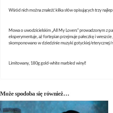
Wśród nich można znaleźć kilka słów opisujących trzy najleps
Mowa o uwodzicielskim „All My Lovers” prowadzonym z pasją
eksperymentuje, aż fortepian przejmuje pałeczkę i wreszcie 
skomponowano w dziedzinie muzyki gotyckiej/eterycznej/n
Limitowany, 180g gold-white marbled winyl!
Może spodoba się również…