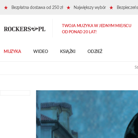
Bezpłatna dostawa od 250 zł
Największy wybór
Bezpieczeńst
TWOJA MUZYKA W JEDNYM MIEJSCU
OD PONAD 20 LAT!
MUZYKA
WIDEO
KSIĄŻKI
ODZIEŻ
S