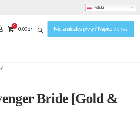
Polski
0
Nie znalazłeś płyty? Napisz do nas
0.00 zł
e]
enger Bride [Gold &