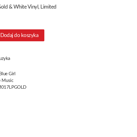
old & White Vinyl, Limited
Dodaj do koszyka
uzyka
Blue Girl
e Music
M017LPGOLD