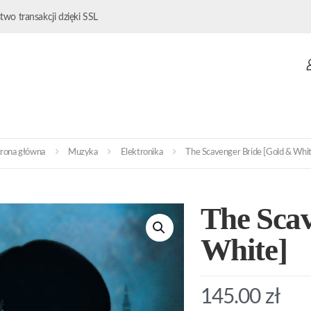
wo transakcji dzięki SSL
trona główna
Muzyka
Elektronika
The Scavenger Bride [Gold & Whit
The Scav
White]
145.00
zł