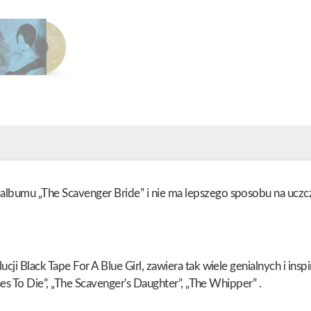
umu „The Scavenger Bride” i nie ma lepszego sposobu na uczczen
 Black Tape For A Blue Girl, zawiera tak wiele genialnych i inspir
es To Die”, „The Scavenger's Daughter”, „The Whipper” .