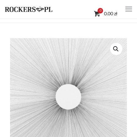
0
0.00 zł