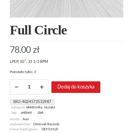
Full Circle
78.00
zł
LPEP, 10″, 33 1/3 RPM
Pozostało tylko: 3
ilość
Dodaj do koszyka
Full
Circle
SKU:
4024572532987
kategorie:
elektronika
,
muzyka
tagi:
ambient
dark
artysta:
Aun
wydawnictwo:
Denovali Records
numer katalogowy:
DEN131LP