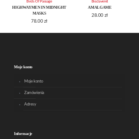
Birds Of Passage
Bisclaveret
HIGHWAYMEN IN MIDNIGHT
AMALGAME
MASKS
28.00
zł
78.00
zł
Moje konto
Moje konto
Zamówienia
Adresy
Informacje