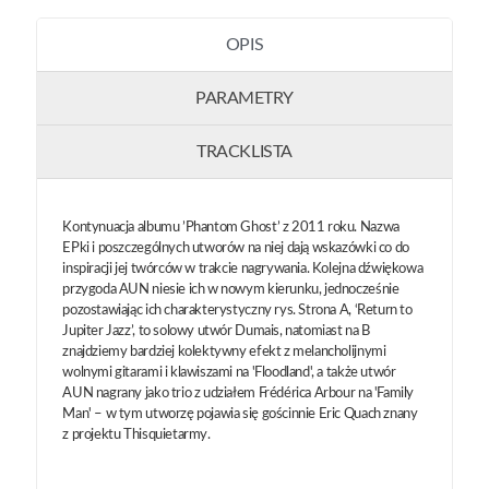
OPIS
PARAMETRY
TRACKLISTA
Kontynuacja albumu ’Phantom Ghost’ z 2011 roku. Nazwa
EPki i poszczególnych utworów na niej dają wskazówki co do
inspiracji jej twórców w trakcie nagrywania. Kolejna dźwiękowa
przygoda AUN niesie ich w nowym kierunku, jednocześnie
pozostawiając ich charakterystyczny rys. Strona A, ‘Return to
Jupiter Jazz’, to solowy utwór Dumais, natomiast na B
znajdziemy bardziej kolektywny efekt z melancholijnymi
wolnymi gitarami i klawiszami na 'Floodland', a także utwór
AUN nagrany jako trio z udziałem Frédérica Arbour na 'Family
Man' – w tym utworzę pojawia się gościnnie Eric Quach znany
z projektu Thisquietarmy.