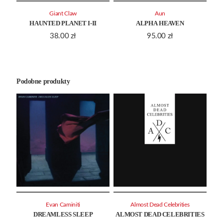
Giant Claw
Aun
HAUNTED PLANET I-II
ALPHA HEAVEN
38.00
zł
95.00
zł
Podobne produkty
Evan Caminiti
Almost Dead Celebrities
DREAMLESS SLEEP
ALMOST DEAD CELEBRITIES