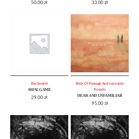
50.00
zł
33.00
zł
Bisclaveret
Birds Of Passage And Leonardo
AMALGAME
Rosado
DEAR AND UNFAMILIAR
29.00
zł
95.00
zł