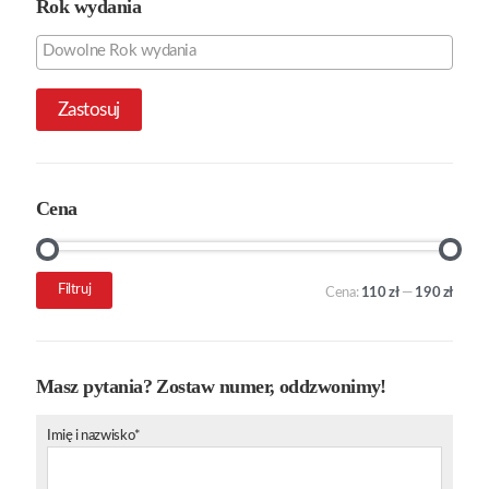
Rok wydania
Zastosuj
Cena
Cena
Cena
Filtruj
Cena:
110 zł
—
190 zł
min.
maks.
Masz pytania? Zostaw numer, oddzwonimy!
Imię i nazwisko*