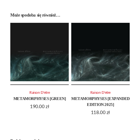
Może spodoba się również…
Raison D'etre
Raison D'etre
METAMORPHYSES [GREEN]
METAMORPHYSES [EXPANDED
EDITION 2025]
190.00
zł
118.00
zł