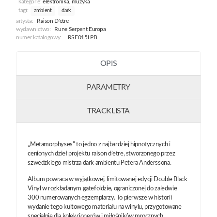
kategorie:
elektronika
,
muzyka
tagi:
ambient
dark
artysta:
Raison D'etre
wydawnictwo:
Rune Serpent Europa
numer katalogowy:
RSE015LPB
OPIS
PARAMETRY
TRACKLISTA
„Metamorphyses” to jedno z najbardziej hipnotycznych i
cenionych dzieł projektu raison d’etre, stworzonego przez
szwedzkiego mistrza dark ambientu Petera Anderssona.
Album powraca w wyjątkowej, limitowanej edycji Double Black
Vinyl w rozkładanym gatefoldzie, ograniczonej do zaledwie
300 numerowanych egzemplarzy. To pierwsze w historii
wydanie tego kultowego materiału na winylu, przygotowane
specjalnie dla kolekcjonerów i miłośników mrocznych,