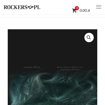
0
0.00 zł