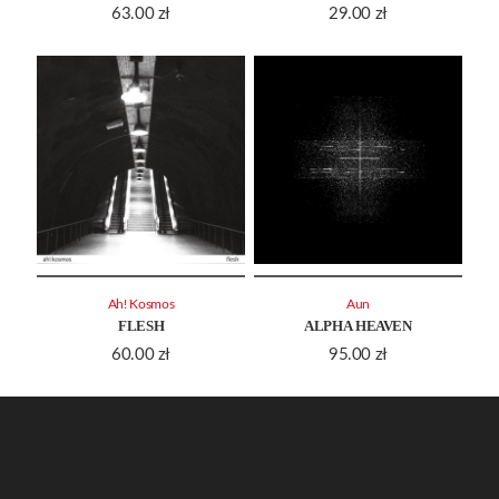
63.00
zł
29.00
zł
Ah! Kosmos
Aun
FLESH
ALPHA HEAVEN
60.00
zł
95.00
zł