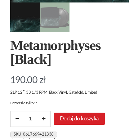
Metamorphyses
[Black]
190.00
zł
2LP 12″, 33 1/3 RPM, Black Vinyl, Gatefold, Limited
Pozostało tylko: 5
ilość
Dodaj do koszyka
Metamorphyses
[Black]
SKU:
0617669421338