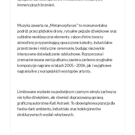
immersyjnych brzmień.
Muzyka zawarta na „Metamorphyses” to monumentalna
podróż przez głębokie drony, rytualne pejzaże dźwiękowe oraz
subtelne neoklasyczne elementy. raison d’etre tworzy
atmosferę przypominającą opuszczone katedry, industrialne
przestrzenie i mistyczne ceremonie, budując niezwykle
intensywne doświadczenie odsłuchowe. Rozszerzona i
zremasterowana wersja albumu zawiera zarówno oryginalne
kompozycje nagrane w latach 2005–2006, jak i wyjątkowe
nagrania live z europejskich występów artysty.
Limitowane wydanie na podwójnym czarnym winylu zachwyca
nie tylko dźwiękiem, ale również dopracowaną oprawą
graficzną autorstwa Kati Astraeir. To obowiązkowa pozycja dla
fanów dark ambientu, industrialu oraz kolekcjonerów
ekskluzywnych wydań winylowych.