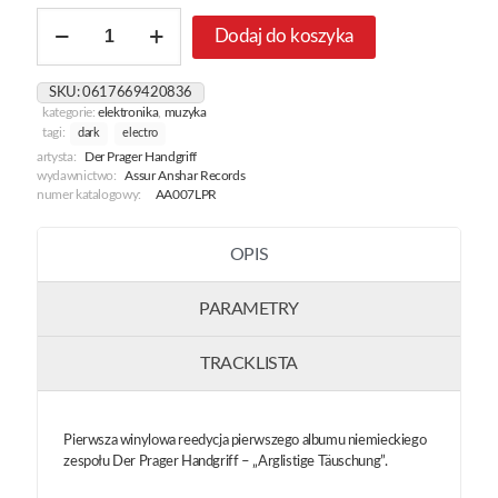
ilość
Dodaj do koszyka
Arglistige
Tauschung
[Transparent
SKU:
0617669420836
Red]
kategorie:
elektronika
,
muzyka
tagi:
dark
electro
artysta:
Der Prager Handgriff
wydawnictwo:
Assur Anshar Records
numer katalogowy:
AA007LPR
OPIS
PARAMETRY
TRACKLISTA
Pierwsza winylowa reedycja pierwszego albumu niemieckiego
zespołu Der Prager Handgriff – „Arglistige Täuschung”.