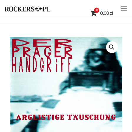
0
0.00 zł