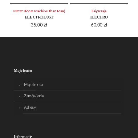
Mmtm (More Machine Than Man)
Ilaiyaraaja
ELECTROLUST
ILECTRO
35.00
zł
60.00
zł
Moje konto
Moje konto
Zamówienia
Adresy
Informacje