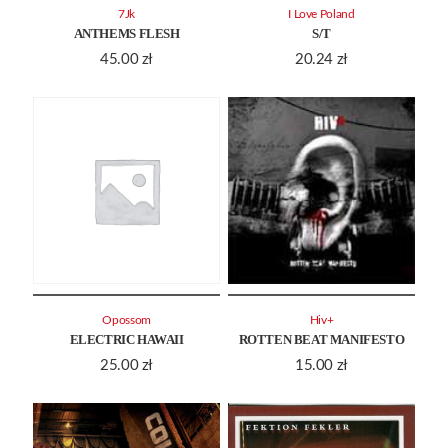
7Jk
I Love Poland
ANTHEMS FLESH
S/T
45.00
zł
20.24
zł
Opossom
Hiv+
ELECTRIC HAWAII
ROTTEN BEAT MANIFESTO
25.00
zł
15.00
zł