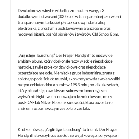
Dwukolorowy winyl + wkładka, zremasterowany, z 3
dodatkowymi utworami (300 kopii w transparentnej czerwieni i
transparentnym turkusie), płyta z surową industrialną
elektroniką, z prostymi i podstawowymi aranżacjami oraz
mocnymi bitami, pośród pionierów i twórców Old School Ebm.
„Arglistige Täuschung” Der Prager Handgriff to niezwykle
ambitny album, który doskonale łączy w sobie niepokojące
nastroje, zawiłe projekty dźwiękowe oraz niepokojące i
przerażające melodie. Niemiecka grupa industrialna, znana z
solidnego podejścia do muzyki, skonkretyzowała swoje wysiłki
na tym debiutanckim albumie w 1993 roku, po kilku kasetach,
który okazał się prawdziwym sukcesem komercyjnym
wytwórni dzięki swoim innowacjom brzmieniowym, mocy
post-DAF lub Nitzer Ebb oraz surowości, która pozostanie
znakiem rozpoznawczym zespołu przez lata.
Krótko mówiąc, „Arglistige Täuschung” to triumf. Der Prager
Handgriff stworzyli coś absolutnie wyjątkowego: porywające i