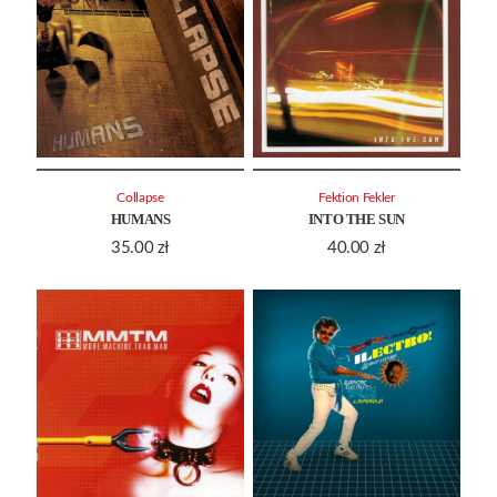
Collapse
Fektion Fekler
HUMANS
INTO THE SUN
35.00
zł
40.00
zł