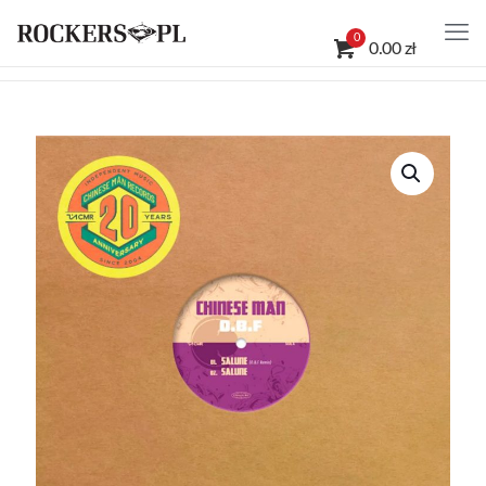
0
0.00 zł