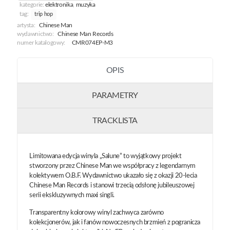
kategorie:
elektronika
,
muzyka
tag:
trip hop
artysta:
Chinese Man
wydawnictwo:
Chinese Man Records
numer katalogowy:
CMR074EP-M3
OPIS
PARAMETRY
TRACKLISTA
Limitowana edycja winyla „Salune” to wyjątkowy projekt
stworzony przez Chinese Man we współpracy z legendarnym
kolektywem O.B.F. Wydawnictwo ukazało się z okazji 20-lecia
Chinese Man Records i stanowi trzecią odsłonę jubileuszowej
serii ekskluzywnych maxi singli.
Transparentny kolorowy winyl zachwyca zarówno
kolekcjonerów, jak i fanów nowoczesnych brzmień z pogranicza