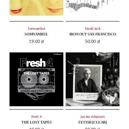
Somnambul
David Jack
SOMNAMBUL
IRON OUT SAN FRANCISCO
19.00
zł
50.00
zł
Fresh 4
Jay-Jay Johanson
THE LOST TAPES
FETISH [CLEAR]