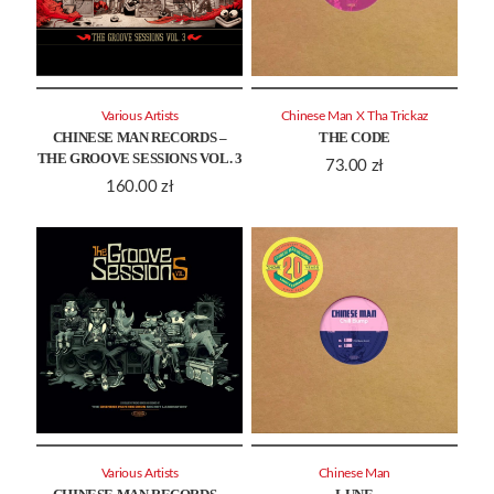
Various Artists
Chinese Man X Tha Trickaz
CHINESE MAN RECORDS –
THE CODE
THE GROOVE SESSIONS VOL. 3
73.00
zł
160.00
zł
Various Artists
Chinese Man