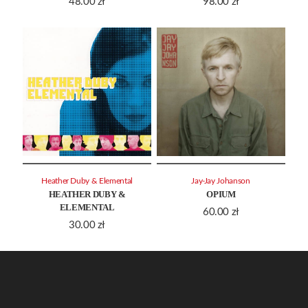
48.00
zł
98.00
zł
Heather Duby & Elemental
Jay-Jay Johanson
HEATHER DUBY &
OPIUM
ELEMENTAL
60.00
zł
30.00
zł