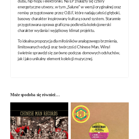
dubu, hip-hopu i elektroniki. Na EP znalazły się cztery
energetyczne utwory, w tym „Salune” w wersji oryginalnej oraz
remixy przygotowane przez O.B.F, które nadają całości głęboki,
basowy charakter inspirowany kulturą sound system. Starannie
przygotowana oprawa graficzna podkreśla kolekcjonerski
charakter wydania i wyjątkowy klimat projektu.
To idealna propozycja dla miłośników analogowego brzmienia,
limitowanych edycji oraz twórczości Chinese Man. Winyl
świetnie sprawdzi się zarówno podczas domowych odsłuchów,
jak i jako unikalny element kolekcji muzycznej.
Może spodoba się również…