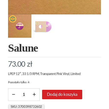
Salune
73.00
zł
LPEP 12″, 33 1/3 RPM, Transparent Pink Vinyl, Limited
Pozostało tylko: 4
ilość
Dodaj do koszyka
Salune
SKU:
3700398732602