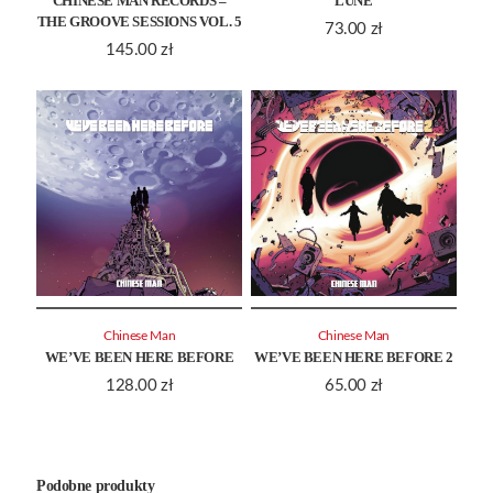
CHINESE MAN RECORDS –
LUNE
THE GROOVE SESSIONS VOL. 5
73.00
zł
145.00
zł
Chinese Man
Chinese Man
WE’VE BEEN HERE BEFORE
WE’VE BEEN HERE BEFORE 2
128.00
zł
65.00
zł
Podobne produkty