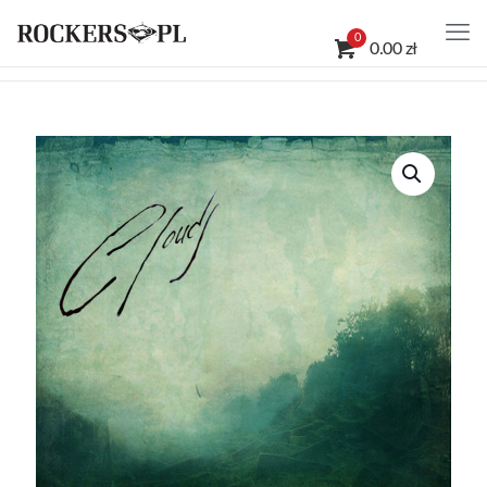
0
0.00 zł