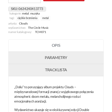
[Transparent
Green]
SKU:
0634240413773
kategorie:
metal
,
muzyka
tagi:
ciężkie brzmienia
metal
artysta:
Clouds
wydawnictwo:
The Circle Music
numer katalogowy:
TCM071
OPIS
PARAMETRY
TRACKLISTA
„Doliu” to poruszający album projektu Clouds –
międzynarodowej formacji znanej z wyjątkowego połączenia
atmospheric doom metalu, melancholijnego rocka i
emocjonalnych aranżacji.
Wydawnictwo ukazuje się w ekskluzywnej edycji Double