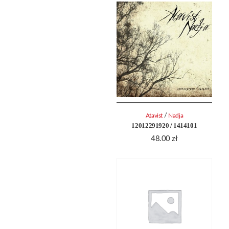
/
Atavist
Nadja
12012291920 / 1414101
48.00
zł