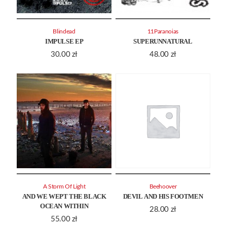
Blindead
11Paranoias
IMPULSE EP
SUPERUNNATURAL
30.00
zł
48.00
zł
A Storm Of Light
Beehoover
AND WE WEPT THE BLACK
DEVIL AND HIS FOOTMEN
OCEAN WITHIN
28.00
zł
55.00
zł