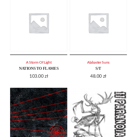
A Storm Of Light
Alabaster Suns
NATIONS TO FLAMES
S/T
103.00
zł
48.00
zł