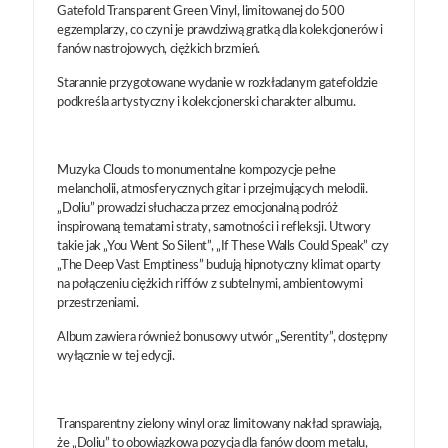
Gatefold Transparent Green Vinyl, limitowanej do 500
egzemplarzy, co czyni je prawdziwą gratką dla kolekcjonerów i
fanów nastrojowych, ciężkich brzmień.
Starannie przygotowane wydanie w rozkładanym gatefoldzie
podkreśla artystyczny i kolekcjonerski charakter albumu.
Muzyka Clouds to monumentalne kompozycje pełne
melancholii, atmosferycznych gitar i przejmujących melodii.
„Doliu” prowadzi słuchacza przez emocjonalną podróż
inspirowaną tematami straty, samotności i refleksji. Utwory
takie jak „You Went So Silent”, „If These Walls Could Speak” czy
„The Deep Vast Emptiness” budują hipnotyczny klimat oparty
na połączeniu ciężkich riffów z subtelnymi, ambientowymi
przestrzeniami.
Album zawiera również bonusowy utwór „Serentity”, dostępny
wyłącznie w tej edycji.
Transparentny zielony winyl oraz limitowany nakład sprawiają,
że „Doliu” to obowiązkowa pozycja dla fanów doom metalu,