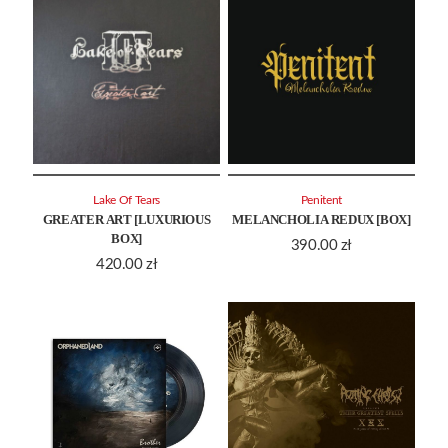
Lake Of Tears
Penitent
GREATER ART [LUXURIOUS
MELANCHOLIA REDUX [BOX]
BOX]
390.00
zł
420.00
zł