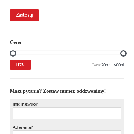
Zastosuj
Cena
Cena
Cena
Filtruj
Cena:
20 zł
—
600 zł
min.
maks.
Masz pytania? Zostaw numer, oddzwonimy!
Imię i nazwisko*
Adres email*