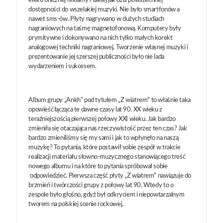
elektronicznej reklamy i takiej jak dziś powszechnej
dostępności do wszelakiej muzyki. Nie było smartfonów a
nawet sms-ów. Płyty nagrywano w dużych studiach
nagraniowych na taśmę magnetofonową. Komputery były
prymitywne i dokonywano na nich tylko małych korekt
analogowej techniki nagraniowej. Tworzenie własnej muzyki i
prezentowanie jej szerszej publiczności było nie lada
wydarzeniem i sukcesem.
Album grupy „Ankh” pod tytułem „Z wiatrem” to właśnie taka
opowieść łącząca te dawne czasy lat 90. XX wieku z
teraźniejszością pierwszej połowy XXI wieku. Jak bardzo
zmieniła się otaczająca nas rzeczywistość przez ten czas? Jak
bardzo zmieniliśmy się my sami i jak to wpłynęło na naszą
muzykę? To pytania, które postawił sobie zespół w trakcie
realizacji materiału słowno-muzycznego stanowiącego treść
nowego albumu i na które to pytania spróbował sobie
odpowiedzieć. Pierwsza część płyty „Z wiatrem” nawiązuje do
brzmień i twórczości grupy z połowy lat 90. Wtedy to o
zespole było głośno, gdyż był odkryciem i niepowtarzalnym
tworem na polskiej scenie rockowej.