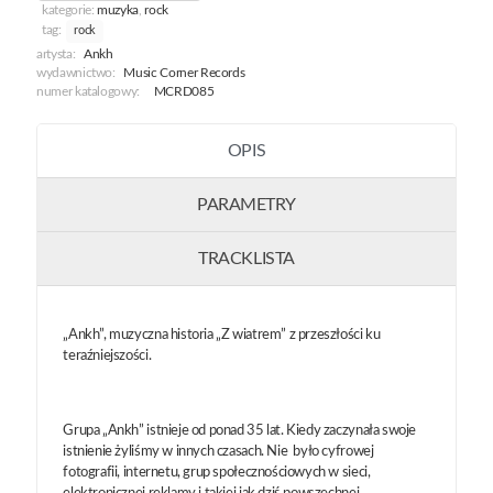
kategorie:
muzyka
,
rock
tag:
rock
artysta:
Ankh
wydawnictwo:
Music Corner Records
numer katalogowy:
MCRD085
OPIS
PARAMETRY
TRACKLISTA
„Ankh”, muzyczna historia „Z wiatrem” z przeszłości ku
teraźniejszości.
Grupa „Ankh” istnieje od ponad 35 lat. Kiedy zaczynała swoje
istnienie żyliśmy w innych czasach. Nie było cyfrowej
fotografii, internetu, grup społecznościowych w sieci,