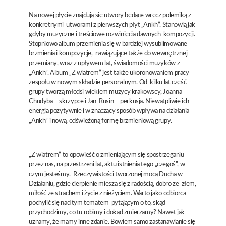
Na nowej płycie znajdują się utwory będące wręcz polemiką z
konkretnymi utworami z pierwszych płyt „Ankh”. Stanowią jak
gdyby muzyczne i treściowe rozwinięcia dawnych kompozycji.
Stopniowo album przemienia się w bardziej wysublimowane
brzmienia i kompozycje, nawiązujące także do wewnętrznej
przemiany, wraz z upływem lat, świadomości muzyków z
„Ankh”. Album „Z wiatrem” jest także ukoronowaniem pracy
zespołu w nowym składzie personalnym. Od kilku lat część
grupy tworzą młodsi wiekiem muzycy krakowscy, Joanna
Chudyba – skrzypce i Jan Rusin – perkusja. Niewątpliwie ich
energia pozytywnie i w znaczący sposób wpływa na działania
„Ankh” i nową, odświeżoną formę brzmieniową grupy.
„Z wiatrem” to opowieść o zmieniającym się spostrzeganiu
przez nas, na przestrzeni lat, aktu istnienia tego „czegoś”, w
czym jesteśmy. Rzeczywistości tworzonej mocą Ducha w
Działaniu, gdzie cierpienie miesza się z radością, dobro ze złem,
miłość ze strachem i życie z nieżyciem. Warto jako odbiorca
pochylić się nad tym tematem pytającym o to, skąd
przychodzimy, co tu robimy i dokąd zmierzamy? Nawet jak
uznamy, że mamy inne zdanie. Bowiem samo zastanawianie się