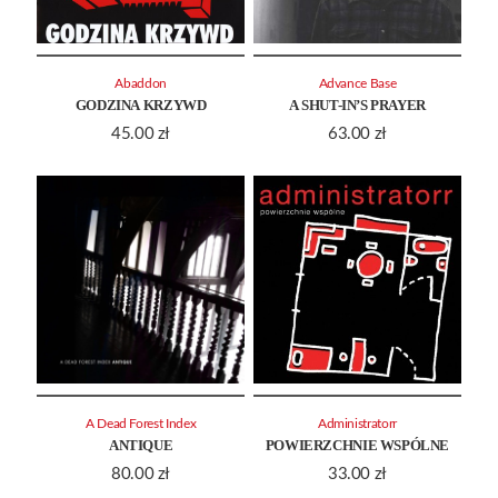
Abaddon
Advance Base
GODZINA KRZYWD
A SHUT-IN’S PRAYER
45.00
zł
63.00
zł
A Dead Forest Index
Administratorr
ANTIQUE
POWIERZCHNIE WSPÓLNE
80.00
zł
33.00
zł