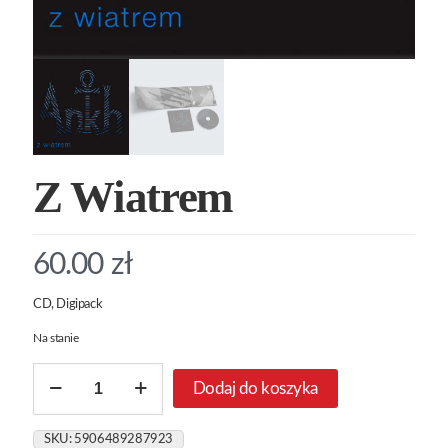
Z Wiatrem
60.00
zł
CD, Digipack
Na stanie
ilość
Dodaj do koszyka
Z
Wiatrem
SKU:
5906489287923