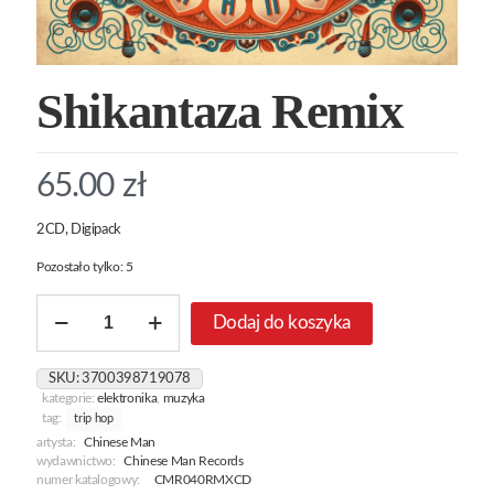
Shikantaza Remix
65.00
zł
2CD, Digipack
Pozostało tylko: 5
ilość
Dodaj do koszyka
Shikantaza
Remix
SKU:
3700398719078
kategorie:
elektronika
,
muzyka
tag:
trip hop
artysta:
Chinese Man
wydawnictwo:
Chinese Man Records
numer katalogowy:
CMR040RMXCD