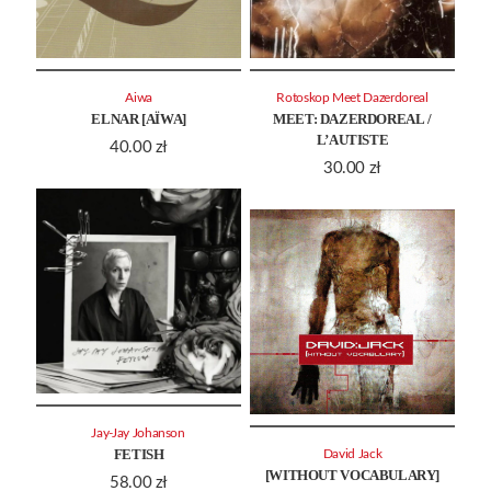
Aiwa
Rotoskop Meet Dazerdoreal
ELNAR [AÏWA]
MEET: DAZERDOREAL /
L’AUTISTE
40.00
zł
30.00
zł
Jay-Jay Johanson
FETISH
David Jack
[WITHOUT VOCABULARY]
58.00
zł