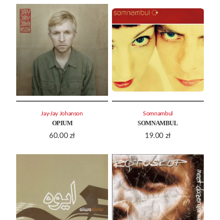
Jay-Jay Johanson
Somnambul
OPIUM
SOMNAMBUL
60.00
zł
19.00
zł