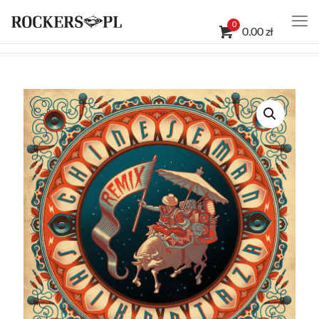
0
0.00 zł