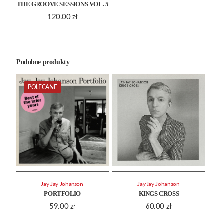
THE GROOVE SESSIONS VOL. 5
120.00
zł
Podobne produkty
POLECANE
Jay-Jay Johanson
Jay-Jay Johanson
PORTFOLIO
KINGS CROSS
59.00
zł
60.00
zł