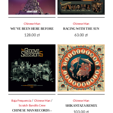
Chinese Man
Chinese Man
WE’VE BEEN HERE BEFORE
RACING WITH THE SUN
128.00
zł
63.00
zł
/
/
Baja Frequencia
Chinese Man
Chinese Man
SHIKANTAZA REMIX
Scratch Bandits Crew
CHINESE MAN RECORDS –
103.00
zł