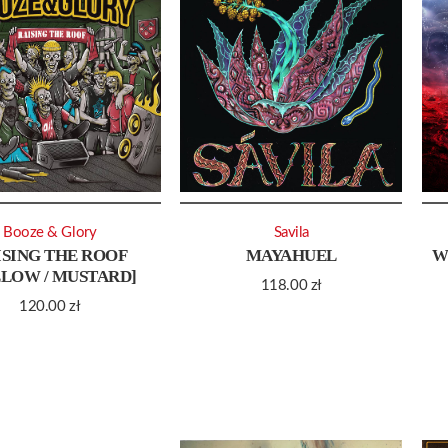
Booze & Glory
Savila
ISING THE ROOF
MAYAHUEL
W
LLOW / MUSTARD]
118.00
zł
120.00
zł