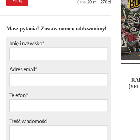
Filtruj
Cena:
20 zł
—
270 zł
min.
maks.
Masz pytania? Zostaw numer, oddzwonimy!
Imię i nazwisko*
Adres email*
RA
[YE
Telefon*
Treść wiadomości