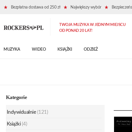
Bezpłatna dostawa od 250 zł
Największy wybór
Bezpieczeńst
TWOJA MUZYKA W JEDNYM MIEJSCU
OD PONAD 20 LAT!
MUZYKA
WIDEO
KSIĄŻKI
ODZIEŻ
Kategorie
Indywidualnie
(121)
Książki
(4)