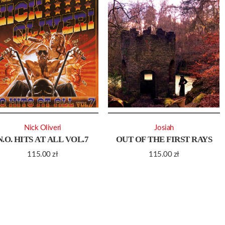
Nick Oliveri
Josiah
N.O. HITS AT ALL VOL.7
OUT OF THE FIRST RAYS
115.00
zł
115.00
zł