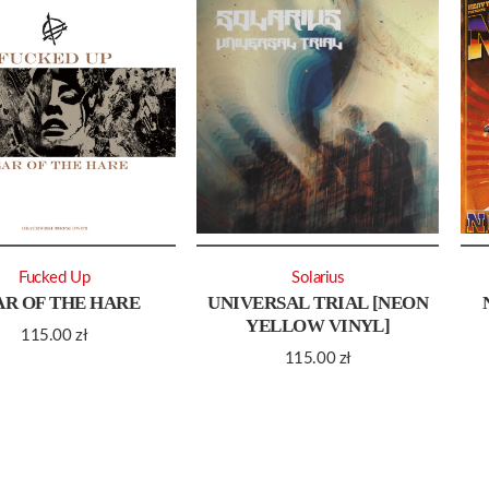
Fucked Up
Solarius
AR OF THE HARE
UNIVERSAL TRIAL [NEON
YELLOW VINYL]
115.00
zł
115.00
zł