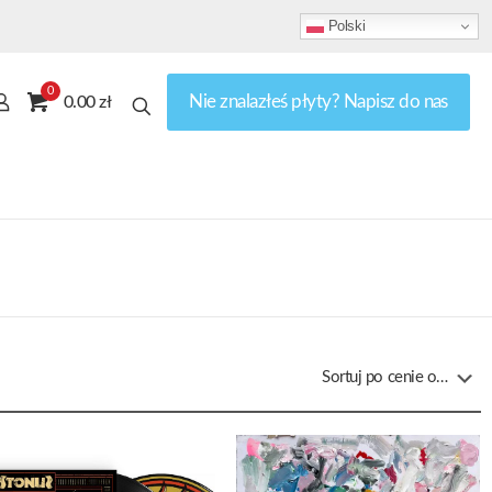
Polski
0
Nie znalazłeś płyty? Napisz do nas
0.00 zł