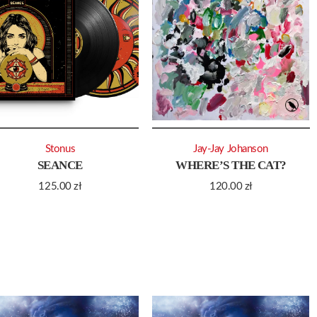
Stonus
Jay-Jay Johanson
SEANCE
WHERE’S THE CAT?
125.00
zł
120.00
zł