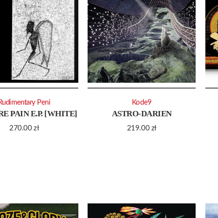
Rudimentary Peni
Kode9
E PAIN E.P. [WHITE]
ASTRO-DARIEN
270.00
zł
219.00
zł