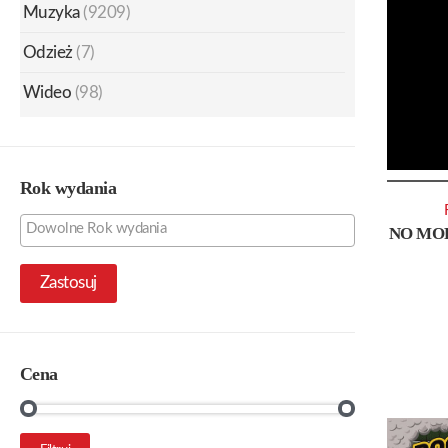
Muzyka
(9209)
Odzież
(7)
Wideo
(98)
Rok wydania
NO MOR
Zastosuj
Cena
Cena
Cena