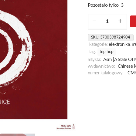
Pozostało tylko: 3
ilość
Origin
&
SKU:
3700398724904
Juice
kategorie:
elektronika
,
m
tag:
trip hop
artysta:
Asm [A State Of 
wydawnictwo:
Chinese 
numer katalogowy:
CM