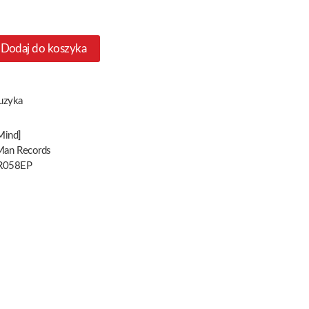
Dodaj do koszyka
uzyka
Mind]
Man Records
R058EP