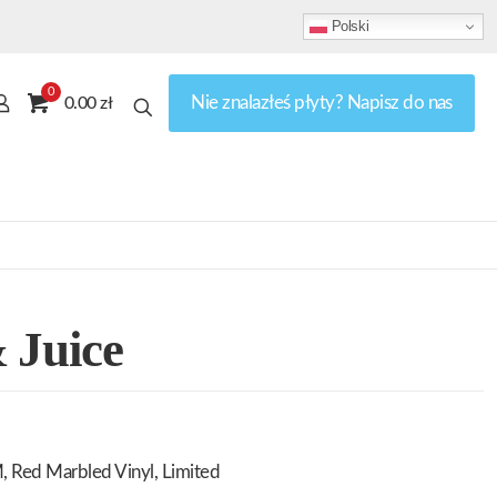
Polski
0
Nie znalazłeś płyty? Napisz do nas
0.00 zł
 Juice
 Red Marbled Vinyl, Limited