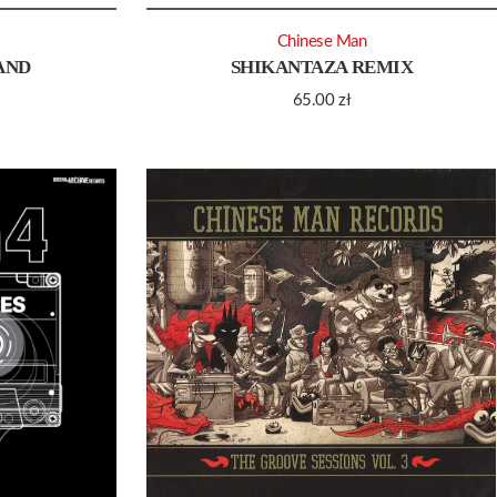
Chinese Man
AND
SHIKANTAZA REMIX
65.00
zł