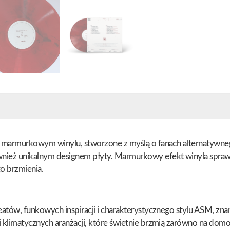
na marmurkowym winylu, stworzone z myślą o fanach alternatywne
ież unikalnym designem płyty. Marmurkowy efekt winyla sprawia,
o brzmienia.
beatów, funkowych inspiracji i charakterystycznego stylu ASM, z
i klimatycznych aranżacji, które świetnie brzmią zarówno na dom