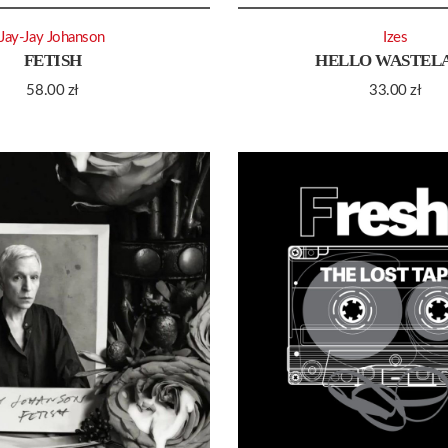
Jay-Jay Johanson
Izes
FETISH
HELLO WASTEL
58.00
zł
33.00
zł