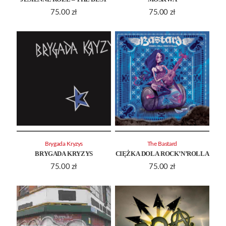
75.00
zł
75.00
zł
Brygada Kryzys
The Bastard
BRYGADA KRYZYS
CIĘŻKA DOLA ROCK’N’ROLLA
75.00
zł
75.00
zł