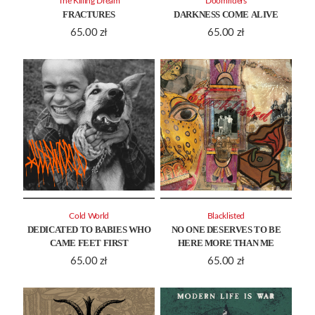
The Killing Dream
Doomriders
FRACTURES
DARKNESS COME ALIVE
65.00
zł
65.00
zł
Cold World
Blacklisted
DEDICATED TO BABIES WHO
NO ONE DESERVES TO BE
CAME FEET FIRST
HERE MORE THAN ME
65.00
zł
65.00
zł