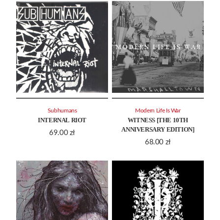
Subhumans
Modern Life Is War
INTERNAL RIOT
WITNESS [THE 10TH
ANNIVERSARY EDITION]
69.00
zł
68.00
zł