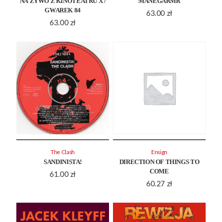
NA ŻYWO Z KINOTEATRU X /
MANEGARMR
GWAREK 84
63.00
zł
63.00
zł
The Clash
Ensign
SANDINISTA!
DIRECTION OF THINGS TO
COME
61.00
zł
60.27
zł