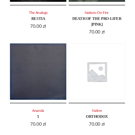
The Analogs
Nations On Fire ‎
BESTIA
DEATH OF THE PRO-LIFER
[PINK]
70.00
zł
70.00
zł
Ananda
Native
5
ORTHODOX
70.00
zł
70.00
zł