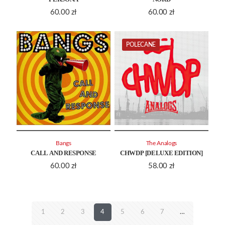
60.00
zł
60.00
zł
POLECANE
Bangs
The Analogs
CALL AND RESPONSE
CHWDP [DELUXE EDITION]
60.00
zł
58.00
zł
1
2
3
4
5
6
7
…