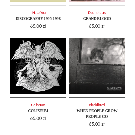
I Hate You
Doomriders
DISCOGRAPHY 1995-1998
GRAND BLOOD
65.00
zł
65.00
zł
Coliseum
Blacklisted
COLISEUM
WHEN PEOPLE GROW
PEOPLE GO
65.00
zł
65.00
zł