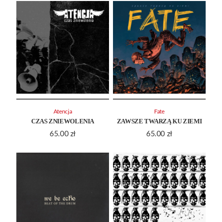
Atencja
Fate
CZAS ZNIEWOLENIA
ZAWSZE TWARZĄ KU ZIEMI
65.00
zł
65.00
zł