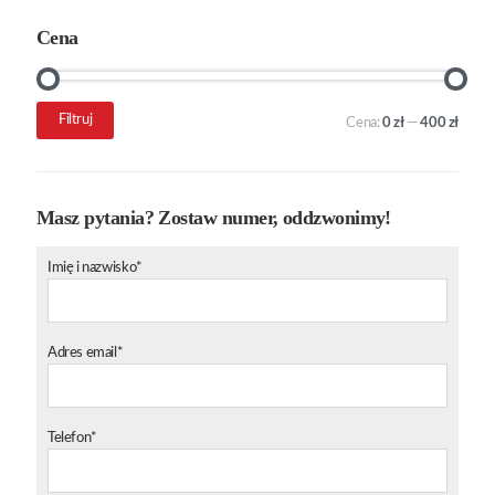
Cena
Cena
Cena
Filtruj
Cena:
0 zł
—
400 zł
min.
maks.
Masz pytania? Zostaw numer, oddzwonimy!
Imię i nazwisko*
Adres email*
Telefon*