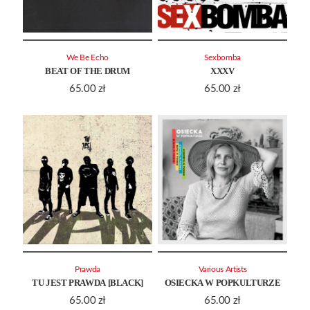
We Be Echo
Sexbomba
BEAT OF THE DRUM
XXXV
65.00
zł
65.00
zł
Prawda
Various Artists
TU JEST PRAWDA [BLACK]
OSIECKA W POPKULTURZE
65.00
zł
65.00
zł