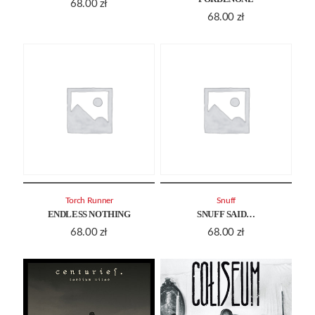
68.00
zł
68.00
zł
Torch Runner
Snuff
ENDLESS NOTHING
SNUFF SAID…
68.00
zł
68.00
zł