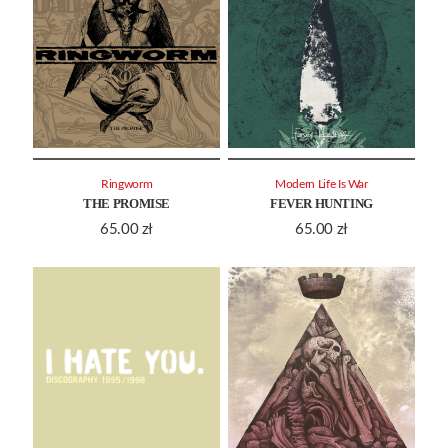
Ringworm
Modern Life Is War
THE PROMISE
FEVER HUNTING
65.00
zł
65.00
zł