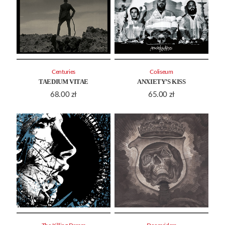
Centuries
Coliseum
TAEDIUM VITAE
ANXIETY’S KISS
68.00
zł
65.00
zł