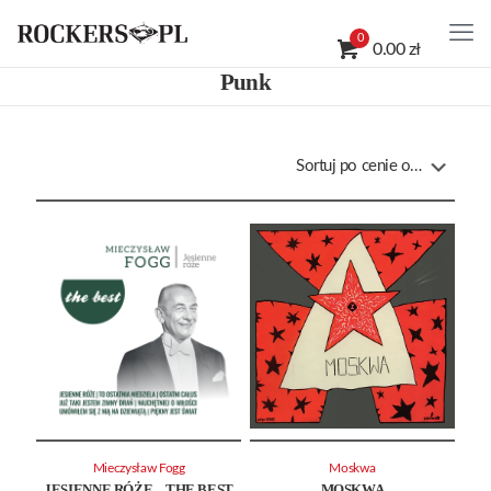
0
0.00 zł
Punk
Mieczysław Fogg
Moskwa
JESIENNE RÓŻE – THE BEST
MOSKWA