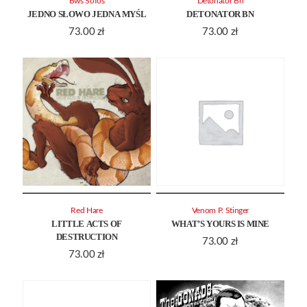
Bws Sofos
Detonator Bn
JEDNO SŁOWO JEDNA MYŚL
DETONATOR BN
73.00
zł
73.00
zł
Red Hare
Venom P. Stinger
LITTLE ACTS OF
WHAT’S YOURS IS MINE
DESTRUCTION
73.00
zł
73.00
zł