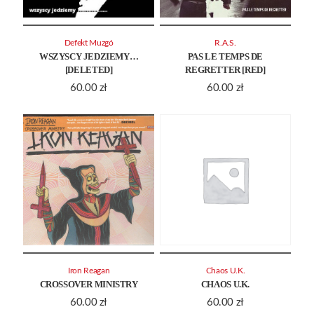
Defekt Muzgó
R.A.S.
WSZYSCY JEDZIEMY…
PAS LE TEMPS DE
[DELETED]
REGRETTER [RED]
60.00
zł
60.00
zł
Iron Reagan
Chaos U.K.
CROSSOVER MINISTRY
CHAOS U.K.
60.00
zł
60.00
zł