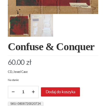
Confuse & Conquer
60.00
zł
CD, Jewel Case
Na stanie
ilość
Dodaj do koszyka
Confuse
&
Conquer
SKU:
0808720020724