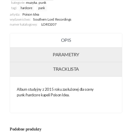
kategorie:
muzyka
,
punk
tagi:
hardcore
punk
artysta:
Poison Idea
wydawnictwo:
Southern Lord Recordings
numer katalogowy:
LORD207
OPIS
PARAMETRY
TRACKLISTA
Album studyjny z 2015 roku zasłużonej dla sceny
punk/hardcore kapeli Poison Idea.
Podobne produkty