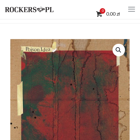
0
0.00 zł