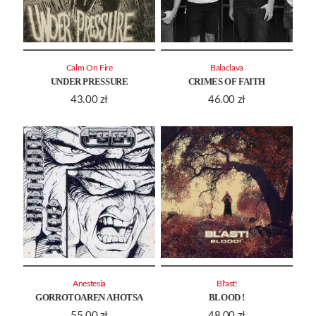
Calm On Fire
Balaclava
UNDER PRESSURE
CRIMES OF FAITH
43.00
zł
46.00
zł
Anestesia
Bl'ast!
GORROTOAREN AHOTSA
BLOOD !
55.00
zł
48.00
zł