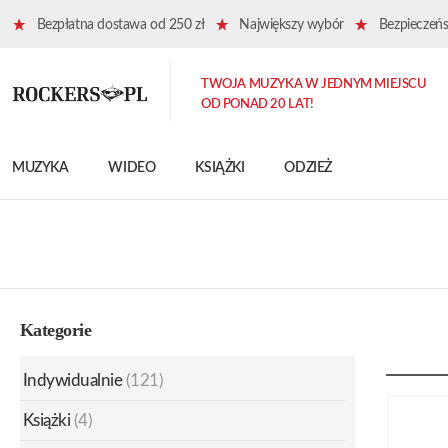
Bezpłatna dostawa od 250 zł
Największy wybór
Bezpieczeńst
TWOJA MUZYKA W JEDNYM MIEJSCU
OD PONAD 20 LAT!
MUZYKA
WIDEO
KSIĄŻKI
ODZIEŻ
Kategorie
Indywidualnie
(121)
Książki
(4)