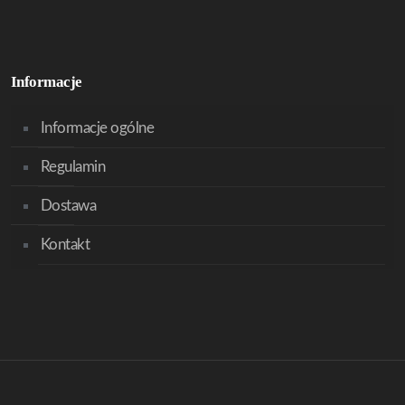
Informacje
Informacje ogólne
Regulamin
Dostawa
Kontakt