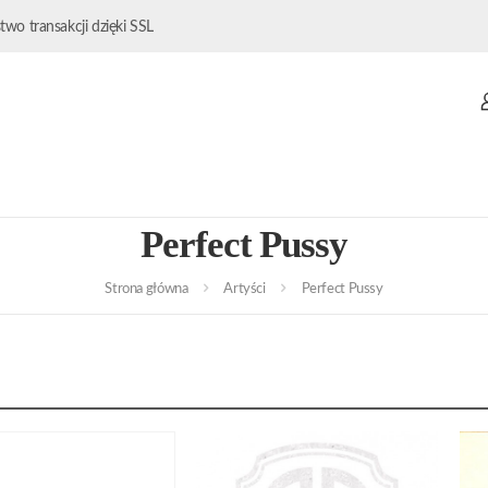
wo transakcji dzięki SSL
Perfect Pussy
Strona główna
Artyści
Perfect Pussy