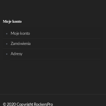
Moje konto
Moje konto
Zamówienia
Adresy
© 2020 Copyright RockersPro