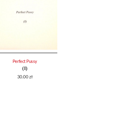
Perfect Pussy
(I)
30.00
zł