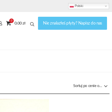
Polski
0
Nie znalazłeś płyty? Napisz do nas
0.00 zł