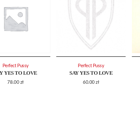
Perfect Pussy
Perfect Pussy
Y YES TO LOVE
SAY YES TO LOVE
78.00
zł
60.00
zł