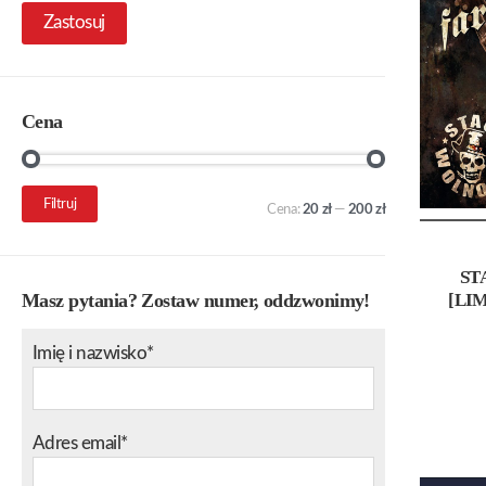
Zastosuj
Cena
Cena
Cena
Filtruj
Cena:
20 zł
—
200 zł
min.
maks.
ST
[LI
Masz pytania? Zostaw numer, oddzwonimy!
Imię i nazwisko*
Adres email*