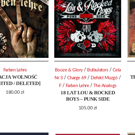
/
/
Farben Lehre
Booze & Glory
Bulbulators
Cela
ACJA WOLNOŚĆ
T
/
/
/
Nr 3
Charge 69
Defekt Muzgó
MITED / DELETED]
/
/
F
Farben Lehre
The Analogs
18 LAT LOU & ROCKED
180.00
zł
BOYS – PUNK SIDE
105.00
zł