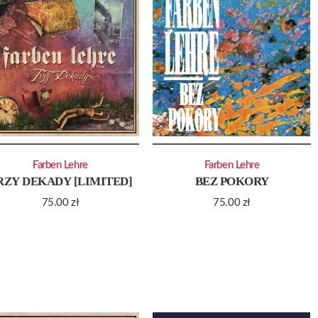
Farben Lehre
Farben Lehre
RZY DEKADY [LIMITED]
BEZ POKORY
75.00
zł
75.00
zł