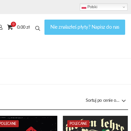
Polski
0
Nie znalazłeś płyty? Napisz do nas
0.00 zł
POLECANE
POLECANE