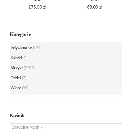
175.00
zł
68.00
zł
Kategorie
Indywidualnie
(121)
Książki
(4)
Muzyka
(9209)
Odzież
(7)
Wideo
(98)
Nośnik