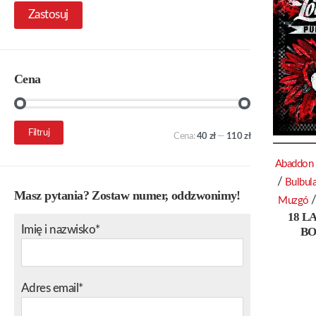
Zastosuj
Cena
Cena
Cena
Filtruj
Cena:
40 zł
—
110 zł
min.
maks.
Abaddon
/
Bulbul
Masz pytania? Zostaw numer, oddzwonimy!
Muzgó
18 L
Imię i nazwisko*
BO
Adres email*