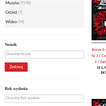
Muzyka
(9198)
Odzież
(7)
Wideo
(98)
Nośnik
Booze & 
/
Nr 3
Ch
/
F
Far
Zastosuj
18 L
BO
Rok wydania