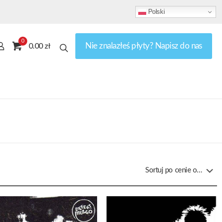
Polski
0
Nie znalazłeś płyty? Napisz do nas
0.00 zł