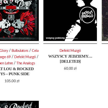
/
/
Glory
Bulbulators
Cela
Defekt Muzgó
WSZYSCY JEDZIEMY…
/
/
arge 69
Defekt Muzgó
[DELETED]
/
ben Lehre
The Analogs
AT LOU & ROCKED
60.00
zł
YS – PUNK SIDE
105.00
zł