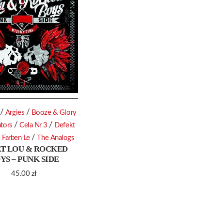
/
/
Argies
Booze & Glory
/
/
ators
Cela Nr 3
Defekt
/
/
Farben Le
The Analogs
AT LOU & ROCKED
YS – PUNK SIDE
45.00
zł