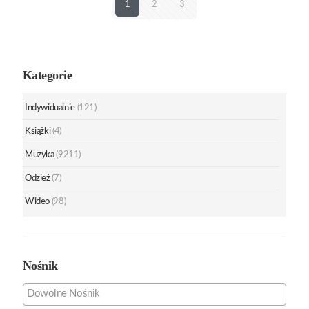
1
2
3
Kategorie
Indywidualnie
(121)
Książki
(4)
Muzyka
(9211)
Odzież
(7)
Wideo
(98)
Nośnik