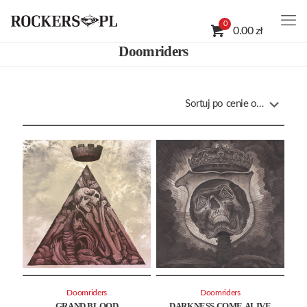
0
0.00 zł
Doomriders
Doomriders
Doomriders
GRAND BLOOD
DARKNESS COME ALIVE