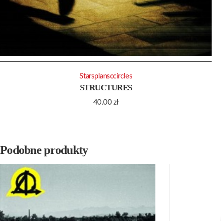
Starsplansccircles
STRUCTURES
40.00
zł
Podobne produkty