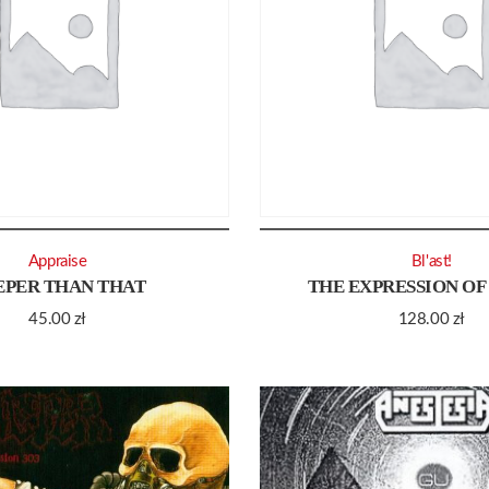
Appraise
Bl'ast!
EPER THAN THAT
THE EXPRESSION O
45.00
zł
128.00
zł