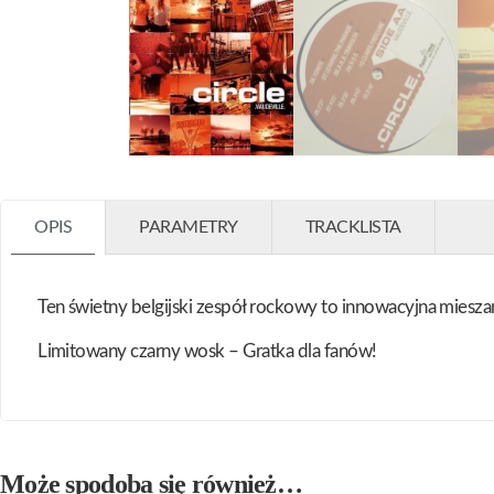
OPIS
PARAMETRY
TRACKLISTA
Ten świetny belgijski zespół rockowy to innowacyjna mieszan
Limitowany czarny wosk – Gratka dla fanów!
Może spodoba się również…