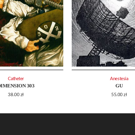
Catheter
Anestesia
DIMENSION 303
GU
38.00
zł
55.00
zł