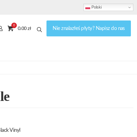
Polski
0
Nie znalazłeś płyty? Napisz do nas
0.00 zł
le
lack Vinyl