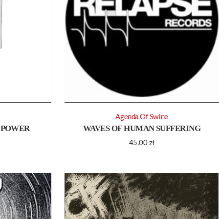
Agenda Of Swine
F POWER
WAVES OF HUMAN SUFFERING
45.00
zł