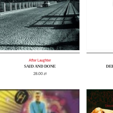
After Laughter
SAID AND DONE
DE
28.00
zł