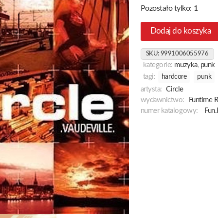
Pozostało tylko: 1
Dodaj do koszyka
SKU:
9991006055976
kategorie:
muzyka
,
punk
tagi:
hardcore
punk
artysta:
Circle
wydawnictwo:
Funtime 
numer katalogowy:
Fun.