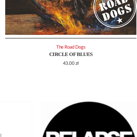
The Road Dogs
CIRCLE OF BLUES
43.00
zł