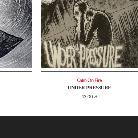
Calm On Fire
UNDER PRESSURE
43.00
zł